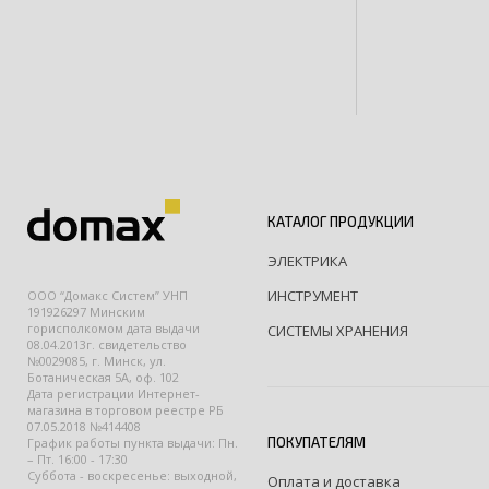
КАТАЛОГ ПРОДУКЦИИ
ЭЛЕКТРИКА
ИНСТРУМЕНТ
ООО “Домакс Систем” УНП
191926297 Минским
горисполкомом дата выдачи
СИСТЕМЫ ХРАНЕНИЯ
08.04.2013г. свидетельство
№0029085, г. Минск, ул.
Ботаническая 5А, оф. 102
Дата регистрации Интернет-
магазина в торговом реестре РБ
07.05.2018 №414408
ПОКУПАТЕЛЯМ
График работы пункта выдачи: Пн.
– Пт. 16:00 - 17:30
Суббота - воскресенье: выходной,
Оплата и доставка