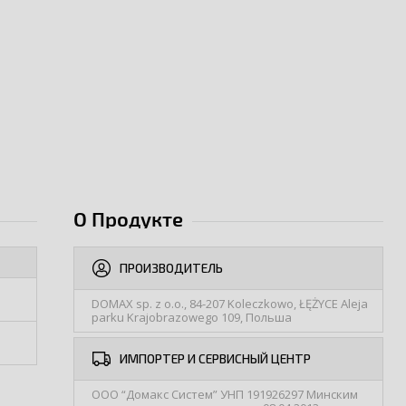
О Продукте
ПРОИЗВОДИТЕЛЬ
DOMAX sp. z o.o., 84-207 Koleczkowo, ŁĘŻYCE Aleja
parku Krajobrazowego 109, Польша
ИМПОРТЕР И СЕРВИСНЫЙ ЦЕНТР
ООО “Домакс Систем” УНП 191926297 Минским