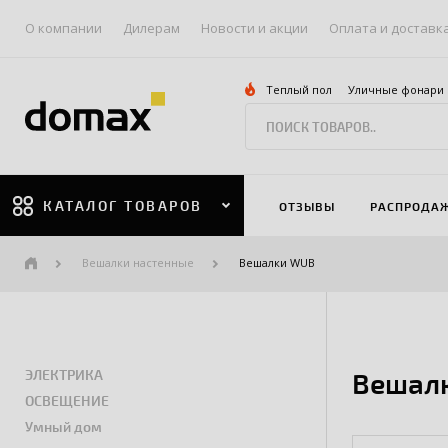
О компании
Дилерам
Новости и акции
Оплата и доставк
Теплый пол
Уличные фонари
КАТАЛОГ ТОВАРОВ
ОТЗЫВЫ
РАСПРОДА
Вешалки настенные
Вешалки WUB
ЭЛЕКТРИКА
Вешалк
ОСВЕЩЕНИЕ
Умный дом