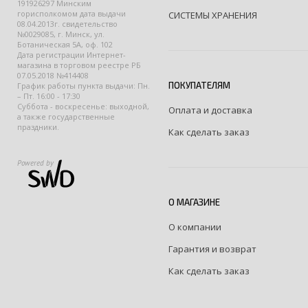
191926297 Минским
горисполкомом дата выдачи
СИСТЕМЫ ХРАНЕНИЯ
08.04.2013г. свидетельство
№0029085, г. Минск, ул.
Ботаническая 5А, оф. 102
Дата регистрации Интернет-
магазина в торговом реестре РБ
07.05.2018 №414408
ПОКУПАТЕЛЯМ
График работы пункта выдачи: Пн.
– Пт. 16:00 - 17:30
Суббота - воскресенье: выходной,
Оплата и доставка
а также государственные
праздники.
Как сделать заказ
Powered by
О МАГАЗИНЕ
О компании
Гарантия и возврат
Как сделать заказ