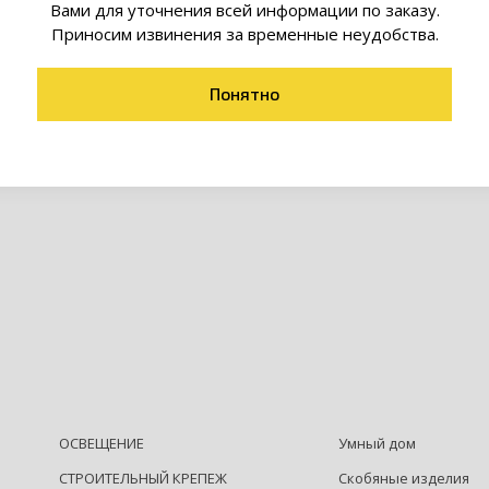
Вами для уточнения всей информации по заказу.
Приносим извинения за временные неудобства.
ь дюбель-хомут по доступной цене из нашего каталога, в
 нашим менеджером по телефону. Оплатить и забрать зака
ьги и банковские карты, а также возможен платеж через ЕР
Понятно
ть услугу доставки в любую точку Республики Беларусь.
ОСВЕЩЕНИЕ
Умный дом
СТРОИТЕЛЬНЫЙ КРЕПЕЖ
Скобяные изделия