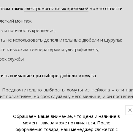
твам таких
электромонтажных крепежей
можно отнести:
легкий монтаж;
ь и прочность крепления;
ть не использовать дополнительные дюбели и шурупы;
ть к высоким температурам и ультрафиолету;
рок службы.
тить внимание при выборе дюбеля-хомута
Предпочтительно выбирать хомуты из нейлона – они наи
т полиэтилен, но срок службы у него меньше, и он постепе
уты могут отличаться по форме – с прямоугольным пазом 
но, подходит для одного или нескольких проводов круглого 
Обращаем Ваше внимание, что цена и наличие в
момент заказа может отличаться. После
ль-хомут для крепления кабеля с доставкой по Беларуси
оформления товара, наш менеджер свяжется с