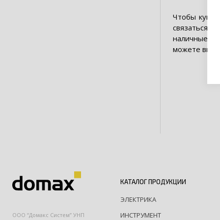
Чтобы купит
связаться с
наличные ден
можете выбра
КАТАЛОГ ПРОДУКЦИИ
ЭЛЕКТРИКА
ИНСТРУМЕНТ
ООО “Домакс Систем” УНП