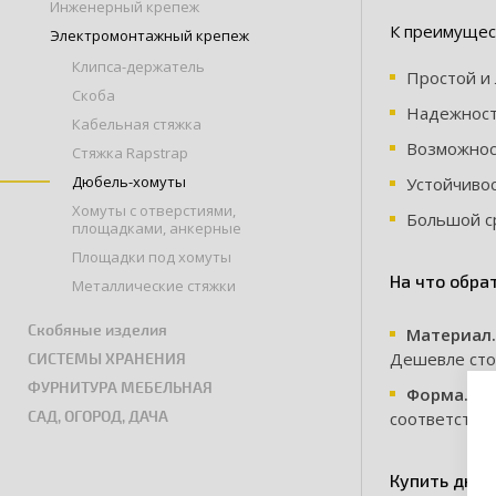
Инженерный крепеж
К преимущес
Электромонтажный крепеж
Клипса-держатель
Простой и 
Скоба
Надежност
Кабельная стяжка
Возможнос
Стяжка Rapstrap
Дюбель-хомуты
Устойчивос
Хомуты с отверстиями,
Большой с
площадками, анкерные
Площадки под хомуты
На что обра
Металлические стяжки
Скобяные изделия
Материал.
Дешевле стои
СИСТЕМЫ ХРАНЕНИЯ
ФУРНИТУРА МЕБЕЛЬНАЯ
Форма.
Хом
САД, ОГОРОД, ДАЧА
соответствен
Купить дюбе