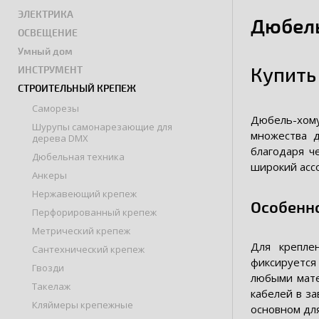
ЭЛЕКТРИКА
Дюбель
ОСВЕЩЕНИЕ
Умный дом
Купить
ИНСТРУМЕНТ
СТРОИТЕЛЬНЫЙ КРЕПЕЖ
Саморезы
Дюбель-хому
Шурупы самонарезающие для
множества д
дерева DMX
благодаря ч
Дюбельная техника
широкий асс
Анкеры
Нержавеющий крепеж
Особенн
Перфорированный крепеж
Метрический крепеж
Для крепле
Сантехнический крепеж
фиксируется
Гвозди
любыми мате
Такелаж
кабелей в з
Кляймеры крепежные
основном дл