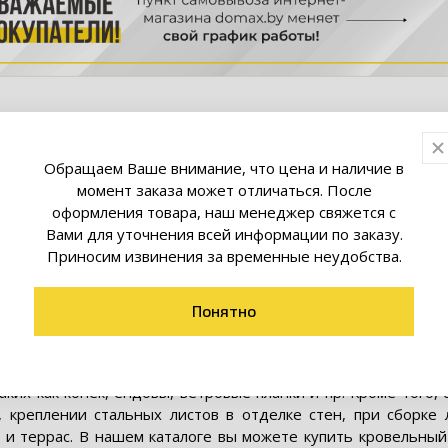
Обращаем Ваше внимание, что цена и наличие в
момент заказа может отличаться. После
оформления товара, наш менеджер свяжется с
ьный в каталоге Domax.by
Вами для уточнения всей информации по заказу.
Приносим извинения за временные неудобства.
 кровельные саморезы в Минске
Понятно
саморезы используются для крепления листовых материалов
аких как конек, ендовы, ветровые планки и пр. Кроме того
, креплении стальных листов в отделке стен, при сборке
 и террас. В нашем каталоге вы можете купить кровельный