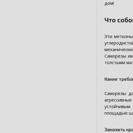
дом!
Что соб
Эти метизны
углеродисто
механически
Саморезы
им
толстыми ма
Какие требо
Саморезы до
агрессивны
устойчивым 
площадью шл
Заказать кр