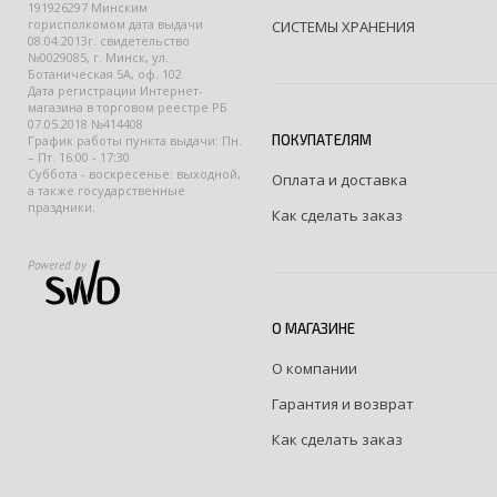
191926297 Минским
горисполкомом дата выдачи
СИСТЕМЫ ХРАНЕНИЯ
08.04.2013г. свидетельство
№0029085, г. Минск, ул.
Ботаническая 5А, оф. 102
Дата регистрации Интернет-
магазина в торговом реестре РБ
07.05.2018 №414408
ПОКУПАТЕЛЯМ
График работы пункта выдачи: Пн.
– Пт. 16:00 - 17:30
Суббота - воскресенье: выходной,
Оплата и доставка
а также государственные
праздники.
Как сделать заказ
Powered by
О МАГАЗИНЕ
О компании
Гарантия и возврат
Как сделать заказ