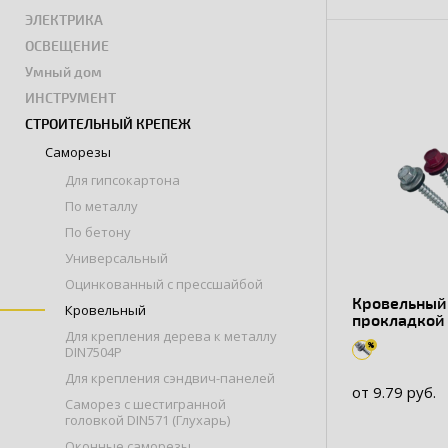
ЭЛЕКТРИКА
ОСВЕЩЕНИЕ
Умный дом
ИНСТРУМЕНТ
СТРОИТЕЛЬНЫЙ КРЕПЕЖ
Саморезы
Для гипсокартона
По металлу
По бетону
Универсальный
Оцинкованный с прессшайбой
Кровельный
Кровельный
прокладкой 
Для крепления дерева к металлу
глубина све
DIN7504P
Для крепления сэндвич-панелей
от 9.79 руб.
Саморез с шестигранной
головкой DIN571 (Глухарь)
Оконные саморезы