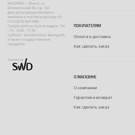
№0029085, г. Минск, ул.
Ботаническая 5А, оф. 102
Дата регистрации Интернет-
магазина в торговом реестре РБ
07.05.2018 №414408
ПОКУПАТЕЛЯМ
График работы пункта выдачи: Пн.
– Пт. 16:00 - 17:30
Суббота - воскресенье: выходной,
Оплата и доставка
а также государственные
праздники.
Как сделать заказ
Powered by
О МАГАЗИНЕ
О компании
Гарантия и возврат
Как сделать заказ