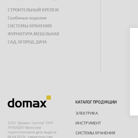
СТРОИТЕЛЬНЫЙ КРЕПЕЖ
Скобяные изделия
СИСТЕМЫ ХРАНЕНИЯ
ФУРНИТУРА МЕБЕЛЬНАЯ
САД, ОГОРОД, ДАЧА
КАТАЛОГ ПРОДУКЦИИ
ЭЛЕКТРИКА
ИНСТРУМЕНТ
ООО “Домакс Систем” УНП
191926297 Минским
горисполкомом дата выдачи
СИСТЕМЫ ХРАНЕНИЯ
08.04.2013г. свидетельство