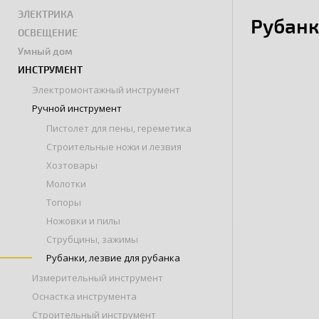
ЭЛЕКТРИКА
Рубанк
ОСВЕЩЕНИЕ
Умный дом
ИНСТРУМЕНТ
Электромонтажный инструмент
Ручной инструмент
Пистолет для пены, гереметика
Строительные ножи и лезвия
Хозтовары
Молотки
Топоры
Ножовки и пилы
Струбцины, зажимы
Рубанки, лезвие для рубанка
Измерительный инструмент
Оснастка инструмента
Строительный инструмент