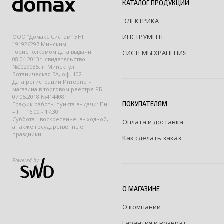
КАТАЛОГ ПРОДУКЦИИ
ЭЛЕКТРИКА
ИНСТРУМЕНТ
ООО “Домакс Систем” УНП
191926297 Минским
горисполкомом дата выдачи
СИСТЕМЫ ХРАНЕНИЯ
08.04.2013г. свидетельство
№0029085, г. Минск, ул.
Ботаническая 5А, оф. 102
Дата регистрации Интернет-
магазина в торговом реестре РБ
07.05.2018 №414408
ПОКУПАТЕЛЯМ
График работы пункта выдачи: Пн.
– Пт. 16:00 - 17:30
Суббота - воскресенье: выходной,
Оплата и доставка
а также государственные
праздники.
Как сделать заказ
Powered by
О МАГАЗИНЕ
О компании
Гарантия и возврат