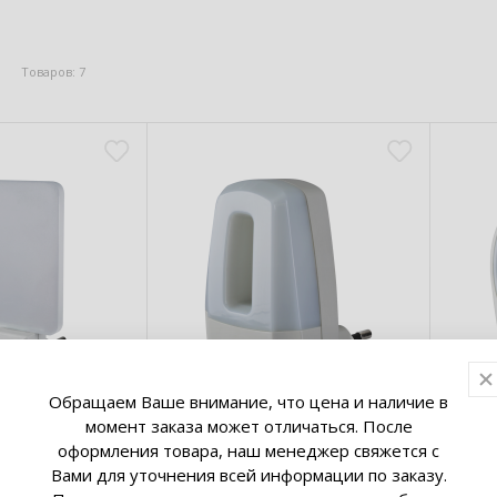
Товаров: 7
Обращаем Ваше внимание, что цена и наличие в
момент заказа может отличаться. После
ый ночник
Светодиодный ночник
Све
оформления товара, наш менеджер свяжется с
970 NNL-
Navigator 71972 NNL-
Navi
Вами для уточнения всей информации по заказу.
20В, с
SW02-WH, 220В, с
WH, 
от 0.00 руб.
от 9.
выключателем
вык