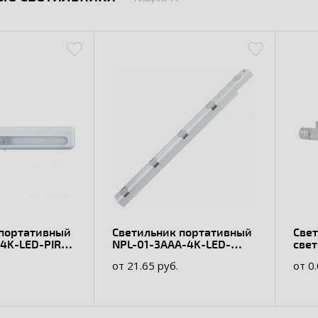
 портативный
Светильник портативный
Све
-4K-LED-PIRM
NPL-01-3AAA-4K-LED-
све
PIRML Navigator
220В
от 21.65 руб.
от 0.