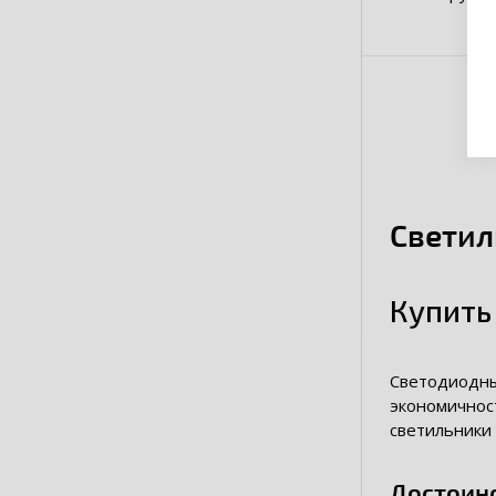
Светил
Купить
Светодиодн
экономичнос
светильники 
Достоин