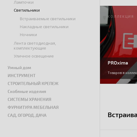
Лампочки
Светильники
КОЛЛЕКЦИЯ
Встраиваемые светильники
Накладные светильники
Ночники
Лента светодиодная,
комплектующие
Уличное освещение
PROxima
Умный дом
Товаров в коллек
ИНСТРУМЕНТ
СТРОИТЕЛЬНЫЙ КРЕПЕЖ
Скобяные изделия
СИСТЕМЫ ХРАНЕНИЯ
ФУРНИТУРА МЕБЕЛЬНАЯ
Встраив
САД, ОГОРОД, ДАЧА