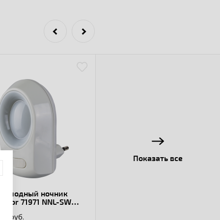
Показать все
тодиодный ночник
gator 71971 NNL-SW01-
220В, с
58 руб.
лючателем