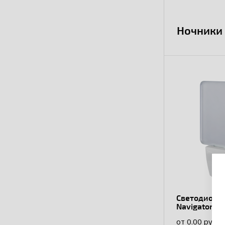
Ночники
Светодиодн
Navigator 71
SNR03-WH, 2
от 0.00 руб.
фотореле