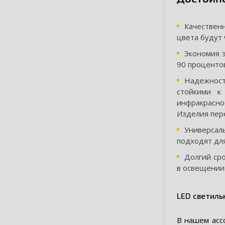
Качествен
цвета будут
Экономия э
90 проценто
Надежност
стойкими к
инфракрасно
Изделия пер
Универсал
подходят для
Долгий сро
в освещении 
LED светиль
В нашем асс