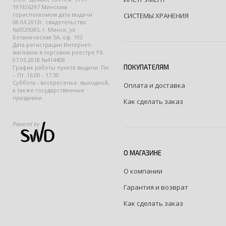
191926297 Минским
горисполкомом дата выдачи
СИСТЕМЫ ХРАНЕНИЯ
08.04.2013г. свидетельство
№0029085, г. Минск, ул.
Ботаническая 5А, оф. 102
Дата регистрации Интернет-
магазина в торговом реестре РБ
07.05.2018 №414408
ПОКУПАТЕЛЯМ
График работы пункта выдачи: Пн.
– Пт. 16:00 - 17:30
Суббота - воскресенье: выходной,
Оплата и доставка
а также государственные
праздники.
Как сделать заказ
Powered by
О МАГАЗИНЕ
О компании
Гарантия и возврат
Как сделать заказ