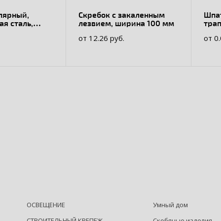
лярный,
Скребок с закаленным
Шпа
я сталь,
лезвием, ширина 100 мм
тра
 ручка
фас
от 12.26 руб.
от 0
стал
ОСВЕЩЕНИЕ
Умный дом
СТРОИТЕЛЬНЫЙ КРЕПЕЖ
Скобяные изделия