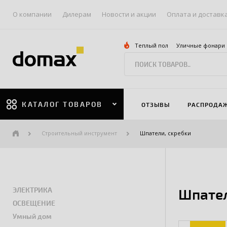
О компании
Дилерам
Новости и акции
Оплата и доставк
Теплый пол
Уличные фонари
КАТАЛОГ ТОВАРОВ
ОТЗЫВЫ
РАСПРОДА
Строительный инструмент
Шпатели, скребки
ЭЛЕКТРИКА
Шпател
ОСВЕЩЕНИЕ
Умный дом