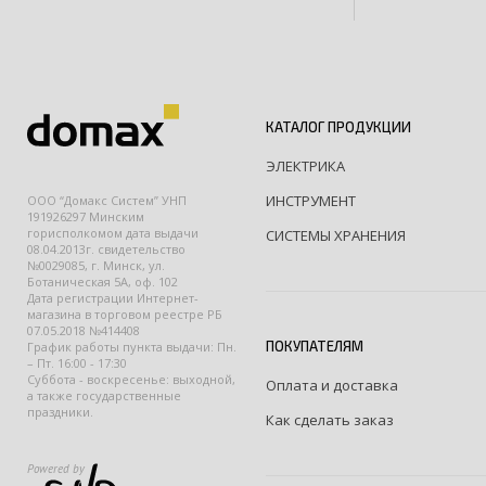
КАТАЛОГ ПРОДУКЦИИ
ЭЛЕКТРИКА
ИНСТРУМЕНТ
ООО “Домакс Систем” УНП
191926297 Минским
горисполкомом дата выдачи
СИСТЕМЫ ХРАНЕНИЯ
08.04.2013г. свидетельство
№0029085, г. Минск, ул.
Ботаническая 5А, оф. 102
Дата регистрации Интернет-
магазина в торговом реестре РБ
07.05.2018 №414408
ПОКУПАТЕЛЯМ
График работы пункта выдачи: Пн.
– Пт. 16:00 - 17:30
Суббота - воскресенье: выходной,
Оплата и доставка
а также государственные
праздники.
Как сделать заказ
Powered by