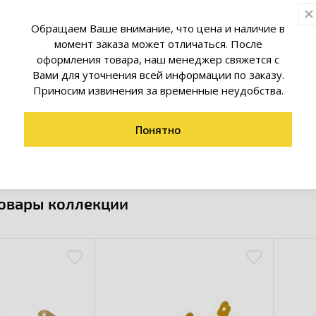
олее низкие цены, чем у перекупщиков – гарантируем!
Обращаем Ваше внимание, что цена и наличие в
момент заказа может отличаться. После
ществляется за отдельную плату, но если вы сделаете заказ
оформления товара, наш менеджер свяжется с
150 рублей, то мы привезем его бесплатно! Если вы хотите
Вами для уточнения всей информации по заказу.
пку самостоятельно, то просто приезжайте по адресу ул.Гало,
Приносим извинения за временные неудобства.
. 1. Принимаем оплату наличными и картой: как вам удобнее.
опросы? Звоните по телефону: +375 (29) 340-09-82; +375 (17) 
Понятно
консультанты обязательно придут к вам на помощь: расскаж
 ассортименте и дадут ценный совет. Также у нас представ
орот
и много других модицикаций.
товары коллекции