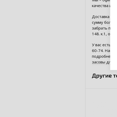
качества и б
Доставка осу
сумму более 
забрать поку
148. к.1, оф
У вас есть в
60-74. Наши 
подробнее об
засовы для в
Другие 