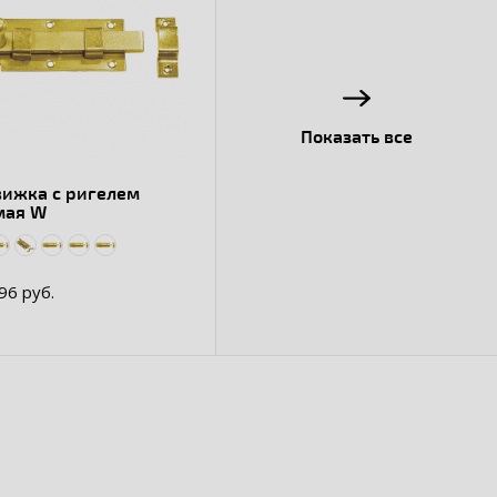
Показать все
вижка с ригелем
мая W
.96 руб.