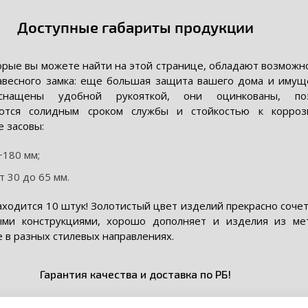
Доступные габариты продукции
орые вы можете найти на этой странице, обладают возможн
авесного замка: еще большая защита вашего дома и имуще
снащены удобной рукояткой, они оцинкованы, по
уются солидным сроком службы и стойкостью к корроз
 засовы:
−180 мм;
 30 до 65 мм.
аходится 10 штук! Золотистый цвет изделий прекрасно соче
ыми конструкциями, хорошо дополняет и изделия из мет
 в разных стилевых направлениях.
Гарантия качества и доставка по РБ!
льный дилер польской компании Domax в нашей стране, поэ