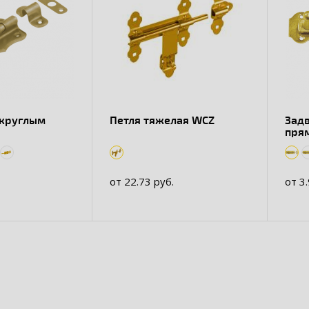
 круглым
Петля тяжелая WCZ
Зад
O
пря
от 22.73 руб.
от 3