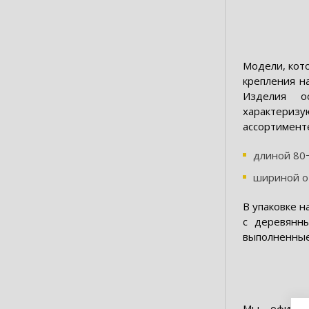
Модели, кот
крепления н
Изделия о
характериз
ассортименте
длиной 80
шириной от
В упаковке н
с деревянн
выполненные
Мы – официа