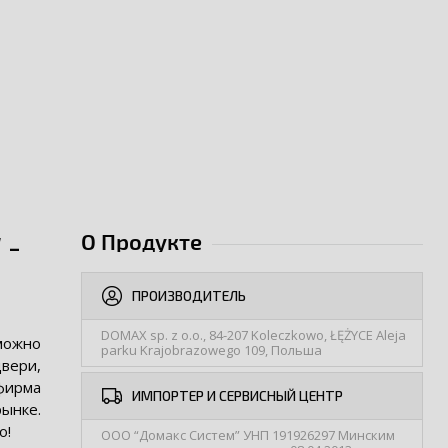
О Продукте
 -
ПРОИЗВОДИТЕЛЬ
DOMAX sp. z o.o., 84-207 Koleczkowo, ŁĘŻYCE Aleja
можно
parku Krajobrazowego 109, Польша
двери,
фирма
ИМПОРТЕР И СЕРВИСНЫЙ ЦЕНТР
ынке.
о!
ООО “Домакс Систем” УНП 191926297 Минским