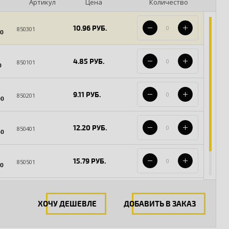
Артикул
Цена
Количество
10.96 РУБ.
850301
20
4.85 РУБ.
850101
0
9.11 РУБ.
850201
00
12.20 РУБ.
850401
40
15.79 РУБ.
850501
60
20.90 РУБ.
850601
80
ХОЧУ ДЕШЕВЛЕ
ДОБАВИТЬ В ЗАКАЗ