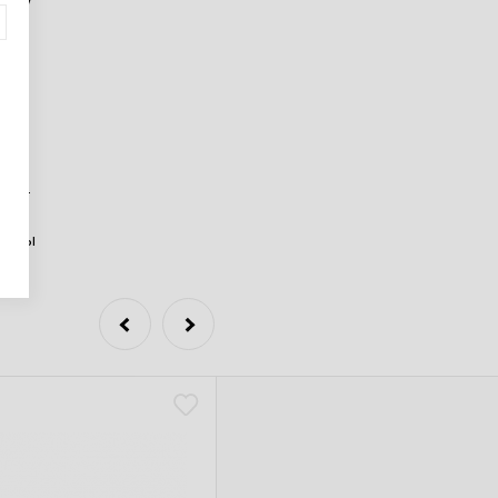
 на
 д.
395-
ут
лены