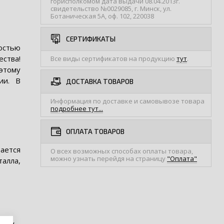
горисполкомом дата выдачи 08.04.2013г.
свидетельство №0029085, г. Минск, ул.
Ботаническая 5А, оф. 102, 220038
СЕРТИФИКАТЫ
остью
ства!
Все виды сертификатов на продукцию
тут
.
этому
ии. В
ДОСТАВКА ТОВАРОВ
Информация по доставке и самовывозе товара
подробнее тут...
ОПЛАТА ТОВАРОВ
тается
О всех возможных способах оплаты товара,
можно узнать перейдя на страницу
"Оплата"
алла,
тому