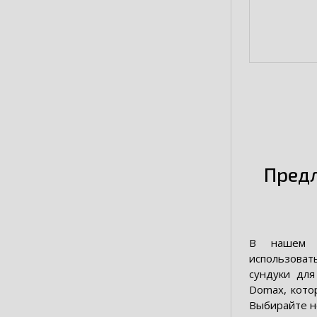
Предл
В нашем а
использовать
сундуки дл
Domax, кото
Выбирайте н