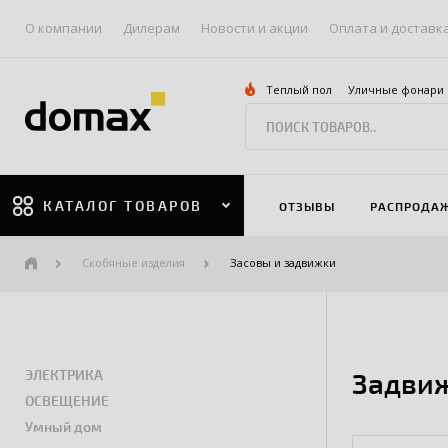
О компании
Дилерам
Новости и акции
Оплата и доставк
Теплый пол
Уличные фонари
КАТАЛОГ ТОВАРОВ
ОТЗЫВЫ
РАСПРОДА
Скобяные изделия
Засовы и задвижки
ЭЛЕКТРИКА
Задвиж
ОСВЕЩЕНИЕ
Умный дом