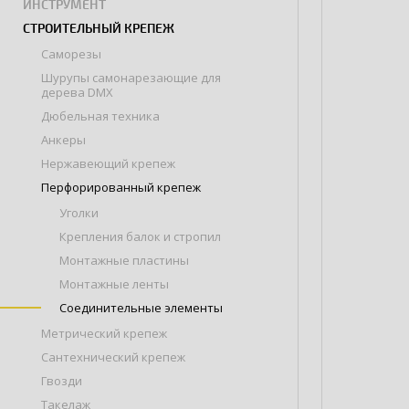
ИНСТРУМЕНТ
СТРОИТЕЛЬНЫЙ КРЕПЕЖ
Саморезы
Шурупы самонарезающие для
дерева DMX
Дюбельная техника
Анкеры
Нержавеющий крепеж
Перфорированный крепеж
Уголки
Крепления балок и стропил
Монтажные пластины
Монтажные ленты
Соединительные элементы
Метрический крепеж
Сантехнический крепеж
Гвозди
Такелаж