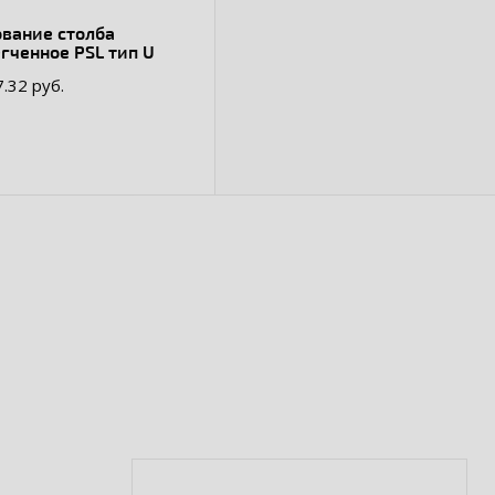
ование столба
гченное PSL тип U
7.32 руб.