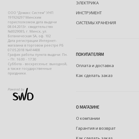
ЭЛЕКТРИКА
ИНСТРУМЕНТ
ООО “Домакс Систем” УНП
191926297 Минским
горисполкомом дата выдачи
СИСТЕМЫ ХРАНЕНИЯ
08.04.2013г. свидетельство
№0029085, г. Минск, ул.
Ботаническая 5А, оф. 102
Дата регистрации Интернет-
магазина в торговом реестре РБ
07.05.2018 №414408
ПОКУПАТЕЛЯМ
График работы пункта выдачи: Пн.
– Пт. 16:00 - 17:30
Суббота - воскресенье: выходной,
Оплата и доставка
а также государственные
праздники.
Как сделать заказ
Powered by
О МАГАЗИНЕ
О компании
Гарантия и возврат
Как сделать заказ