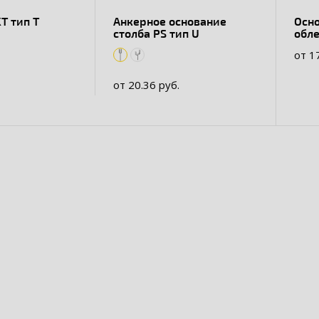
T тип Т
Анкерное основание
Осн
столба PS тип U
обле
от 1
от 20.36 руб.