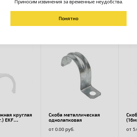
Приносим извинения за временные неудобства.
товары коллекции
Понятно
ежная круглая
Скоба металлическая
Ско
.) EKF
однолапковая
(16м
PRO
от 0.00 руб.
от 5