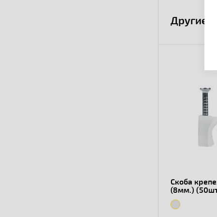
Другие 
Скоба креп
(8мм.) (50шт
PROxima