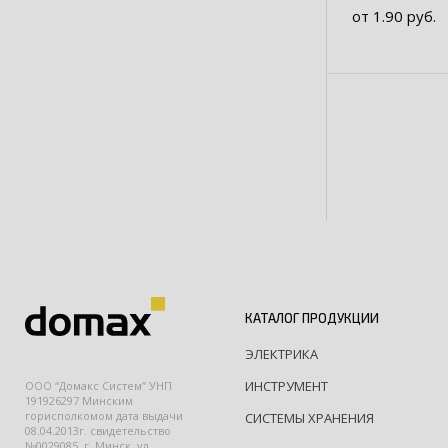
от 1.90 руб.
КАТАЛОГ ПРОДУКЦИИ
ЭЛЕКТРИКА
ИНСТРУМЕНТ
ООО “Домакс Систем” УНП
191926297 Минским
горисполкомом дата выдачи
СИСТЕМЫ ХРАНЕНИЯ
08.04.2013г. свидетельство
№0029085, г. Минск, ул.