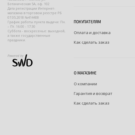
Ботаническая 5А, оф. 102
Дата регистрации Интернет-
магазина в торговом реестре РБ
07.05.2018 №414408
ПОКУПАТЕЛЯМ
График работы пункта выдачи: Пн.
– Пт. 16:00 - 17:30
Суббота - воскресенье: выходной,
Оплата и доставка
а также государственные
праздники.
Как сделать заказ
Powered by
О МАГАЗИНЕ
О компании
Гарантия и возврат
Как сделать заказ