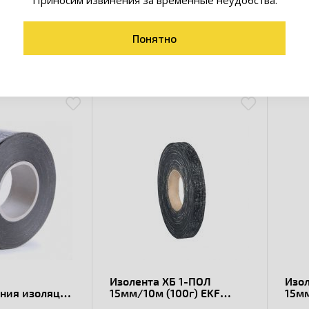
Приносим извинения за временные неудобства.
Понятно
товары коллекции
Изолента ХБ 1-ПОЛ
Изол
ения изоляции
15мм/10м (100г) EKF
15мм
ющаяся 9м.)
PROxima
PRO