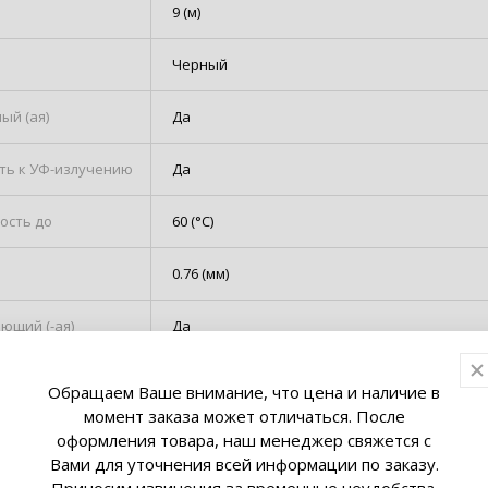
9 (м)
Черный
ый (ая)
Да
ть к УФ-излучению
Да
ость до
60 (°C)
0.76 (мм)
ющий (-ая)
Да
Обращаем Ваше внимание, что цена и наличие в
момент заказа может отличаться. После
оформления товара, наш менеджер свяжется с
Вами для уточнения всей информации по заказу.