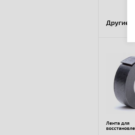
Другие 
Лента для
восстановл
(самоспека