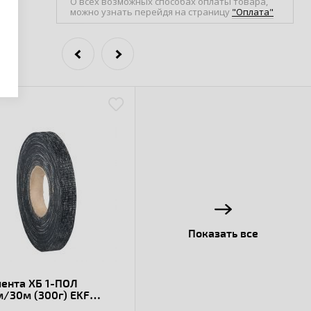
О всех возможных способах оплаты товара,
можно узнать перейдя на страницу
"Оплата"
Показать все
ента ХБ 1-ПОЛ
/30м (300г) EKF
xima