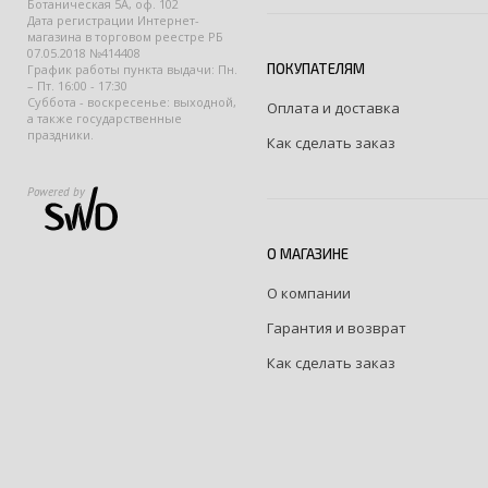
Ботаническая 5А, оф. 102
Дата регистрации Интернет-
магазина в торговом реестре РБ
07.05.2018 №414408
ПОКУПАТЕЛЯМ
График работы пункта выдачи: Пн.
– Пт. 16:00 - 17:30
Суббота - воскресенье: выходной,
Оплата и доставка
а также государственные
праздники.
Как сделать заказ
Powered by
О МАГАЗИНЕ
О компании
Гарантия и возврат
Как сделать заказ