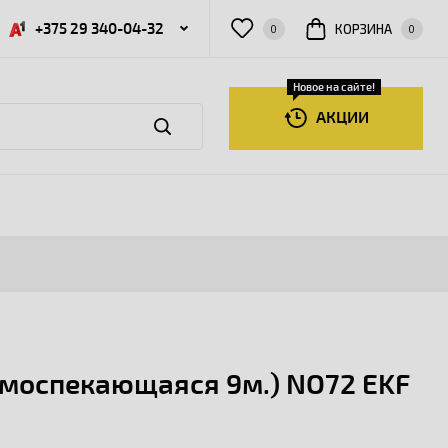
+375 29 340-04-32
КОРЗИНА
0
0
Новое на сайте!
АКЦИИ
амоспекающаяся 9м.) NO72 EKF