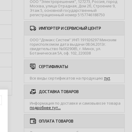
ООО "Электрорешения", 127273, Россия, город
Москва, улица Отрадная, Дом 2б, Строение 9,
Этаж 5, основной государственный
регистрационный номер 5157746188750
ИМПОРТЕР И СЕРВИСНЫЙ ЦЕНТР
ООО “Домакс Систем” УНП 191926297 Минским
горисполкомом дата выдачи 08.04.2013г.
свидетельство №0029085, г. Минск, ул.
Ботаническая 5А, оф. 102, 220038
СЕРТИФИКАТЫ
Все виды сертификатов на продукцию
тут
.
ДОСТАВКА ТОВАРОВ
Информация по доставке и самовывозе товара
подробнее тут...
ОПЛАТА ТОВАРОВ