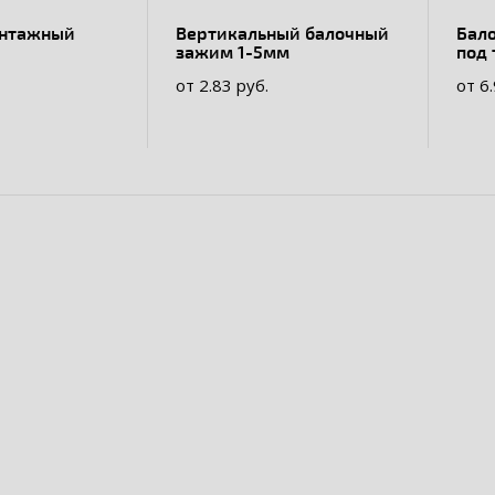
онтажный
Вертикальный балочный
Бал
зажим 1-5мм
под 
от 2.83 руб.
от 6