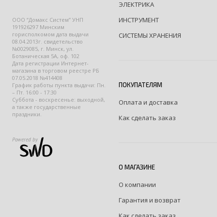
ЭЛЕКТРИКА
ИНСТРУМЕНТ
ООО “Домакс Систем” УНП
191926297 Минским
горисполкомом дата выдачи
СИСТЕМЫ ХРАНЕНИЯ
08.04.2013г. свидетельство
№0029085, г. Минск, ул.
Ботаническая 5А, оф. 102
Дата регистрации Интернет-
магазина в торговом реестре РБ
07.05.2018 №414408
ПОКУПАТЕЛЯМ
График работы пункта выдачи: Пн.
– Пт. 16:00 - 17:30
Суббота - воскресенье: выходной,
Оплата и доставка
а также государственные
праздники.
Как сделать заказ
Powered by
О МАГАЗИНЕ
О компании
Гарантия и возврат
Как сделать заказ