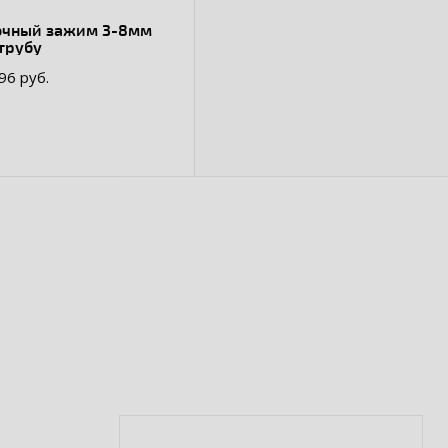
очный зажим 3-8мм
трубу
.96 руб.