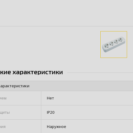
ские характеристики
характеристики
ием
Нет
ащиты
IP20
ния
Наружное