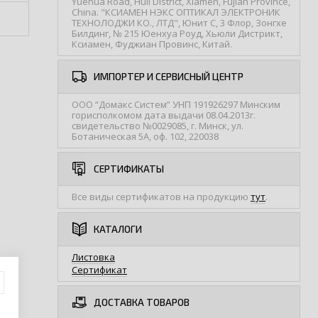
Yuehua Road, Huli District, Xiamen, Fujian Province,
China. "КСИАМЕН НЭКС ОПТИКАЛ ЭЛЕКТРОНИК
ТЕХНОЛОДЖИ КО., ЛТД", Юнит С, 3 Флор, Зонгхе
Билдинг, № 215 Юенхуа Роуд, Хьюли Дистрикт,
Ксиамен, Фуджиан Провинс, Китай.
ИМПОРТЕР И СЕРВИСНЫЙ ЦЕНТР
ООО “Домакс Систем” УНП 191926297 Минским
горисполкомом дата выдачи 08.04.2013г.
свидетельство №0029085, г. Минск, ул.
Ботаническая 5А, оф. 102, 220038
СЕРТИФИКАТЫ
Все виды сертификатов на продукцию
тут
.
КАТАЛОГИ
Листовка
Сертификат
ДОСТАВКА ТОВАРОВ