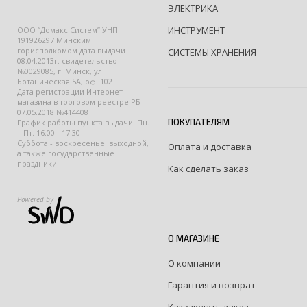
ЭЛЕКТРИКА
ИНСТРУМЕНТ
ООО “Домакс Систем” УНП
191926297 Минским
горисполкомом дата выдачи
СИСТЕМЫ ХРАНЕНИЯ
08.04.2013г. свидетельство
№0029085, г. Минск, ул.
Ботаническая 5А, оф. 102
Дата регистрации Интернет-
магазина в торговом реестре РБ
07.05.2018 №414408
ПОКУПАТЕЛЯМ
График работы пункта выдачи: Пн.
– Пт. 16:00 - 17:30
Суббота - воскресенье: выходной,
Оплата и доставка
а также государственные
праздники.
Как сделать заказ
Powered by
О МАГАЗИНЕ
О компании
Гарантия и возврат