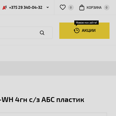
+375 29 340-04-32
КОРЗИНА
0
0
Новое на сайте!
АКЦИИ
-WH 4гн с/з АБС пластик