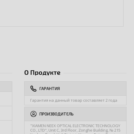
О Продукте
ГАРАНТИЯ
Гарантия на данный товар составляет 2 года
ПРОИЗВОДИТЕЛЬ
"XIAMEN NEEX OPTICAL ELECTRONIC TECHNOLOGY
CO., LTD", Unit C, 3rd Floor, Zonghe Building, № 215