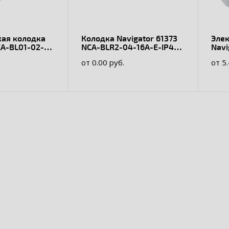
кая колодка
Колодка Navigator 61373
Эле
CA-BL01-02-X-
NCA-BLR2-04-16A-E-IP44-
Navi
BL 4гн с/з каучук черная
WH
от 0.00 руб.
от 5