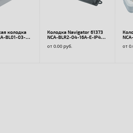
кая колодка
Колодка Navigator 61373
Коло
CA-BL01-03-X-
NCA-BLR2-04-16A-E-IP44-
NCA
BL 4гн с/з каучук черная
з АБ
от 0.00 руб.
от 0