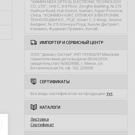
"XIAMEN NEEX OPTICAL ELECTRONIC TECHNOLOGY
CO., LTD", Unit C, 3rd Floor, Zonghe Building, № 215
Yuehua Road, Huli District, Xiamen, Fujian Province,
China. "КСИАМЕН НЭКС ОПТИКАЛ ЭЛЕКТРОНИК
ТЕХНОЛОДЖИ КО., ЛТД", Юнит С, 3 Флор, Зонгхе
Билдинг, № 215 Юенхуа Роуд, Хьюли Дистрикт,
Ксиамен, Фуджиан Провинс, Китай.
ИМПОРТЕР И СЕРВИСНЫЙ ЦЕНТР
ООО “Домакс Систем” УНП 191926297 Минским
горисполкомом дата выдачи 08.04.2013г.
свидетельство №0029085, г. Минск, ул.
Ботаническая 5А, оф. 102, 220038
СЕРТИФИКАТЫ
Все виды сертификатов на продукцию
тут
.
КАТАЛОГИ
Листовка
Сертификат