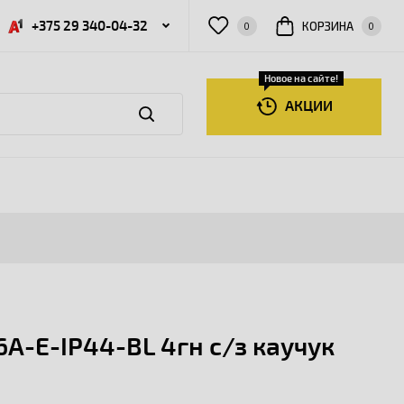
+375 29 340-04-32
КОРЗИНА
0
0
Новое на сайте!
АКЦИИ
A-E-IP44-BL 4гн с/з каучук