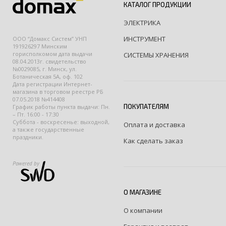
КАТАЛОГ ПРОДУКЦИИ
ЭЛЕКТРИКА
ИНСТРУМЕНТ
ООО “Домакс Систем” УНП
191926297 Минским
горисполкомом дата выдачи
СИСТЕМЫ ХРАНЕНИЯ
08.04.2013г. свидетельство
№0029085, г. Минск, ул.
Ботаническая 5А, оф. 102
Дата регистрации Интернет-
магазина в торговом реестре РБ
07.05.2018 №414408
ПОКУПАТЕЛЯМ
График работы пункта выдачи: Пн.
– Пт. 16:00 - 17:30
Суббота - воскресенье: выходной,
Оплата и доставка
а также государственные
праздники.
Как сделать заказ
Powered by
О МАГАЗИНЕ
О компании