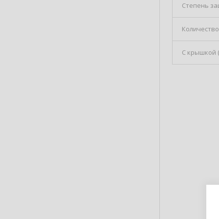
Степень з
Количеств
С крышкой (