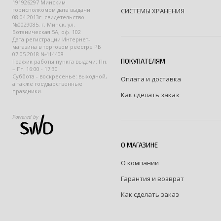
191926297 Минским
горисполкомом дата выдачи
СИСТЕМЫ ХРАНЕНИЯ
08.04.2013г. свидетельство
№0029085, г. Минск, ул.
Ботаническая 5А, оф. 102
Дата регистрации Интернет-
магазина в торговом реестре РБ
07.05.2018 №414408
ПОКУПАТЕЛЯМ
График работы пункта выдачи: Пн.
– Пт. 16:00 - 17:30
Суббота - воскресенье: выходной,
Оплата и доставка
а также государственные
праздники.
Как сделать заказ
Powered by
О МАГАЗИНЕ
О компании
Гарантия и возврат
Как сделать заказ