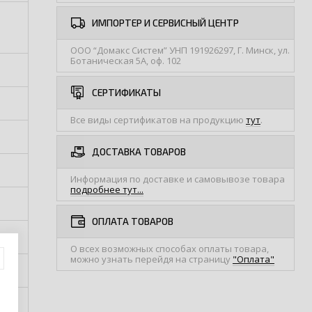
ИМПОРТЕР И СЕРВИСНЫЙ ЦЕНТР
ООО “Домакс Систем” УНП 191926297, Г. Минск, ул.
Ботаническая 5А, оф. 102
СЕРТИФИКАТЫ
Все виды сертификатов на продукцию
тут
.
ДОСТАВКА ТОВАРОВ
Информация по доставке и самовывозе товара
подробнее тут...
ОПЛАТА ТОВАРОВ
О всех возможных способах оплаты товара,
можно узнать перейдя на страницу
"Оплата"