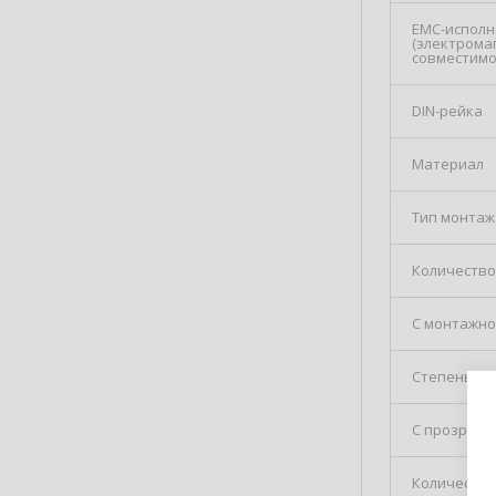
EMC-испол
(электрома
совместимо
DIN-рейка
Материал
Тип монтаж
Количество
С монтажно
Степень з
С прозрачн
Количество