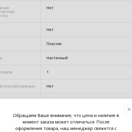
нение
Нет
гнитная
сть)
Нет
Пластик
а
Настенный
 рядов
1
й платой/панелью
Нет
ащиты
IP40
ой крышкой
Есть
Обращаем Ваше внимание, что цена и наличие в
момент заказа может отличаться. После
оформления товара, наш менеджер свяжется с
 модулей
8