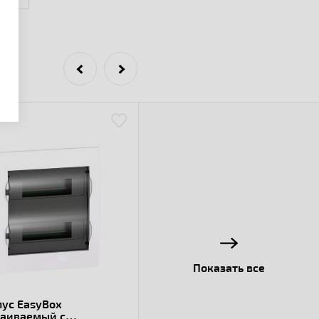
Показать все
пус EasyBox
раиваемый с