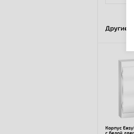
Другие 
Корпус Easy
с белой две