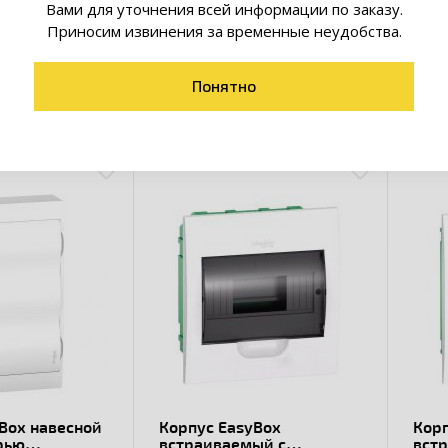
Вами для уточнения всей информации по заказу.
Приносим извинения за временные неудобства.
Понятно
товары коллекции
Box навесной
Корпус EasyBox
Кор
рью
встраиваемый с
вст