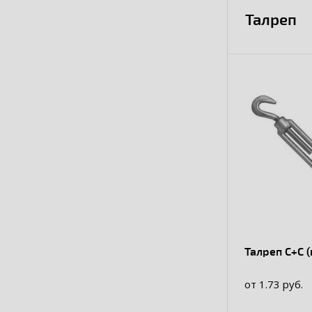
Талреп
Талреп С+С 
от 1.73 руб.