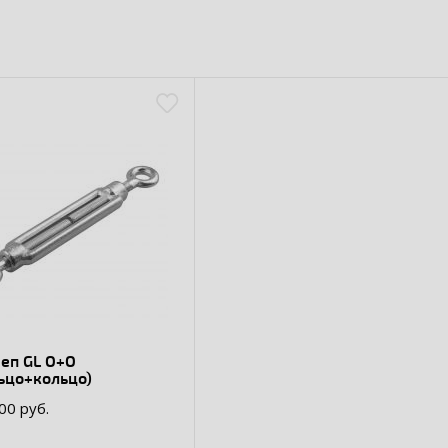
еп GL O+O
ьцо+кольцо)
00 руб.