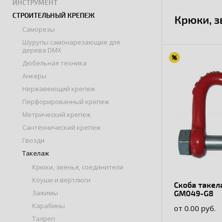
ИНСТРУМЕНТ
СТРОИТЕЛЬНЫЙ КРЕПЕЖ
Крюки, з
Саморезы
Шурупы самонарезающие для
дерева DMX
Дюбельная техника
Анкеры
Нержавеющий крепеж
Перфорированный крепеж
Метрический крепеж
Сантехнический крепеж
Гвозди
Такелаж
Крюки, звенья, соединители
Коуши и вертлюги
Скоба таке
Зажимы
GM049-G8
Карабины
от 0.00 руб.
Талреп