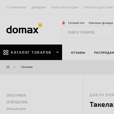
О компании
Дилерам
Новости и акции
Оплата и доставк
Теплый пол
Уличные фонари
КАТАЛОГ ТОВАРОВ
ОТЗЫВЫ
РАСПРОДА
Такелаж
ДОБРО ПО
ЭЛЕКТРИКА
ОСВЕЩЕНИЕ
Такел
Умный дом