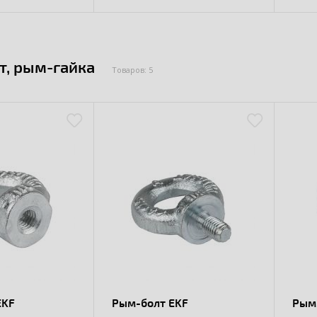
т, рым-гайка
Товаров: 5
EKF
Рым-болт EKF
Рым-