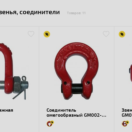
венья, соединители
Товаров: 11
лажная
Соединитель
Звен
омегообразный GM002-
GM0
G8