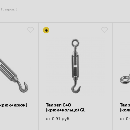
Товаров: 3
(крюк+крюк)
Талреп C+O
Талр
(крюк+кольцо) GL
(кол
от 0.91 руб.
от 0.