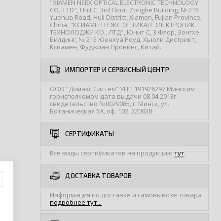
"XIAMEN NEEX OPTICAL ELECTRONIC TECHNOLOGY
CO., LTD", Unit C, 3rd Floor, Zonghe Building, № 215
Yuehua Road, Huli District, Xiamen, Fujian Province,
China. "КСИАМЕН НЭКС ОПТИКАЛ ЭЛЕКТРОНИК
ТЕХНОЛОДЖИ КО., ЛТД", Юнит С, 3 Флор, Зонгхе
Билдинг, № 215 Юенхуа Роуд, Хьюли Дистрикт,
Ксиамен, Фуджиан Провинс, Китай.
ИМПОРТЕР И СЕРВИСНЫЙ ЦЕНТР
ООО “Домакс Систем” УНП 191926297 Минским
горисполкомом дата выдачи 08.04.2013г.
свидетельство №0029085, г. Минск, ул.
Ботаническая 5А, оф. 102, 220038
СЕРТИФИКАТЫ
Все виды сертификатов на продукцию
тут
.
ДОСТАВКА ТОВАРОВ
Информация по доставке и самовывозе товара
подробнее тут...