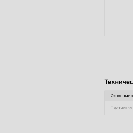
Техниче
Основные 
С датчиком