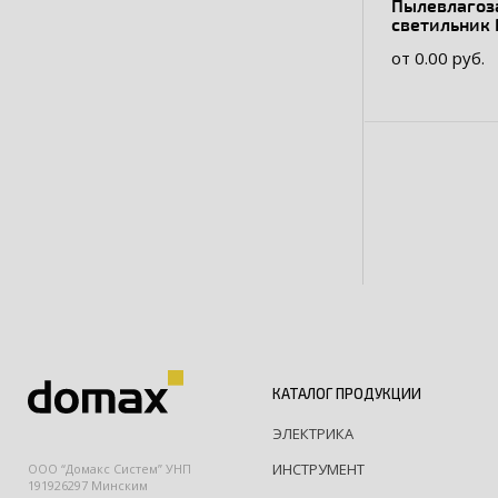
Пылевлаго
светильник 
14156 DSP-0
от 0.00 руб.
IP65-LED
КАТАЛОГ ПРОДУКЦИИ
ЭЛЕКТРИКА
ИНСТРУМЕНТ
ООО “Домакс Систем” УНП
191926297 Минским