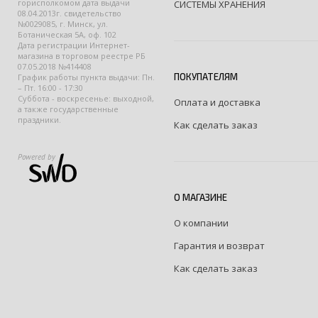
горисполкомом дата выдачи
СИСТЕМЫ ХРАНЕНИЯ
08.04.2013г. свидетельство
№0029085, г. Минск, ул.
Ботаническая 5А, оф. 102
Дата регистрации Интернет-
магазина в торговом реестре РБ
07.05.2018 №414408
ПОКУПАТЕЛЯМ
График работы пункта выдачи: Пн.
– Пт. 16:00 - 17:30
Суббота - воскресенье: выходной,
Оплата и доставка
а также государственные
праздники.
Как сделать заказ
Powered by
О МАГАЗИНЕ
О компании
Гарантия и возврат
Как сделать заказ