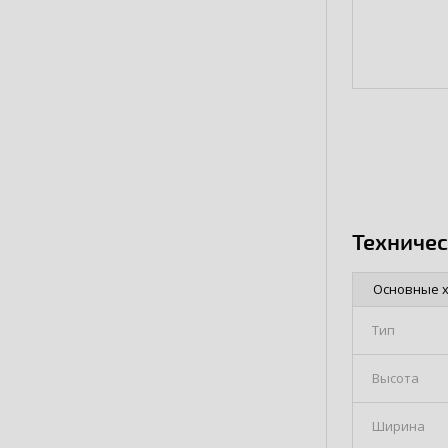
Техниче
Основные 
Тип
Высота
Ширина