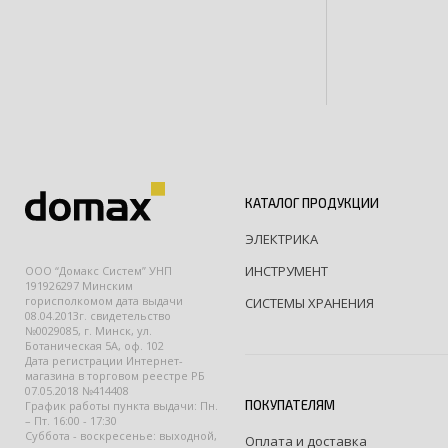
КАТАЛОГ ПРОДУКЦИИ
ЭЛЕКТРИКА
ИНСТРУМЕНТ
ООО “Домакс Систем” УНП
191926297 Минским
горисполкомом дата выдачи
СИСТЕМЫ ХРАНЕНИЯ
08.04.2013г. свидетельство
№0029085, г. Минск, ул.
Ботаническая 5А, оф. 102
Дата регистрации Интернет-
магазина в торговом реестре РБ
07.05.2018 №414408
ПОКУПАТЕЛЯМ
График работы пункта выдачи: Пн.
– Пт. 16:00 - 17:30
Суббота - воскресенье: выходной,
Оплата и доставка