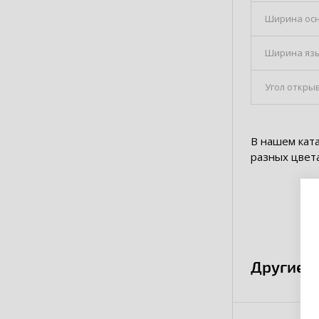
Ширина ос
Ширина яз
Угол откры
В нашем кат
разных цвет
Другие 