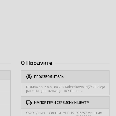
О Продукте
ПРОИЗВОДИТЕЛЬ
DOMAX sp. z o.o., 84-207 Koleczkowo, ŁĘŻYCE Aleja
parku Krajobrazowego 109, Польша
ИМПОРТЕР И СЕРВИСНЫЙ ЦЕНТР
ООО “Домакс Систем” УНП 191926297 Минским