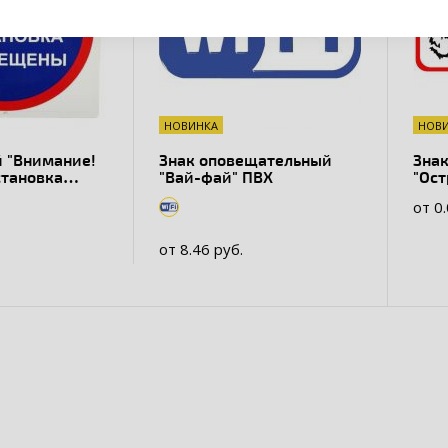
НОВИНКА
НОВ
 "Внимание!
Знак оповещательный
Зна
становка
"Вай-фай" ПВХ
"Ост
ПВХ
от 0
кий
от 8.46 руб.