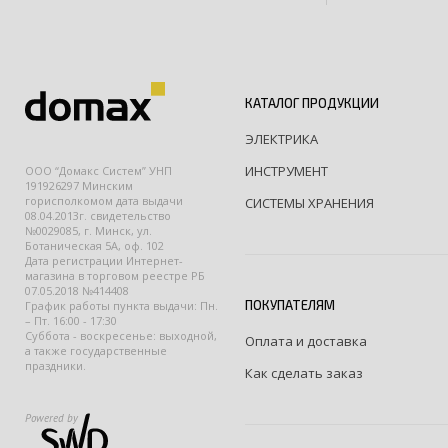
КАТАЛОГ ПРОДУКЦИИ
ЭЛЕКТРИКА
ИНСТРУМЕНТ
ООО “Домакс Систем” УНП
191926297 Минским
горисполкомом дата выдачи
СИСТЕМЫ ХРАНЕНИЯ
08.04.2013г. свидетельство
№0029085, г. Минск, ул.
Ботаническая 5А, оф. 102
Дата регистрации Интернет-
магазина в торговом реестре РБ
07.05.2018 №414408
ПОКУПАТЕЛЯМ
График работы пункта выдачи: Пн.
– Пт. 16:00 - 17:30
Суббота - воскресенье: выходной,
Оплата и доставка
а также государственные
праздники.
Как сделать заказ
Powered by