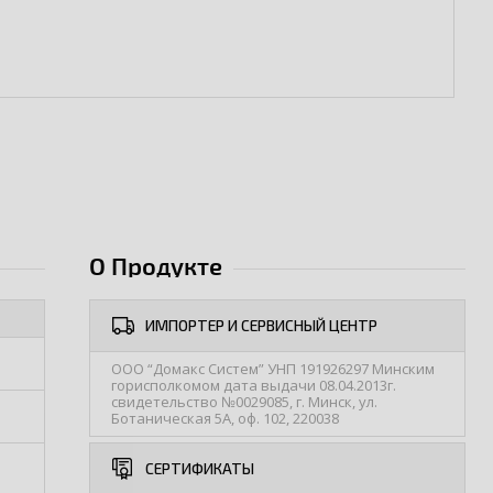
О Продукте
ИМПОРТЕР И СЕРВИСНЫЙ ЦЕНТР
ООО “Домакс Систем” УНП 191926297 Минским
горисполкомом дата выдачи 08.04.2013г.
свидетельство №0029085, г. Минск, ул.
Ботаническая 5А, оф. 102, 220038
СЕРТИФИКАТЫ