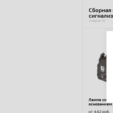
Сборная 
сигнали
Товаров: 56
Лампа сменн
основанием
от 4.62 руб.