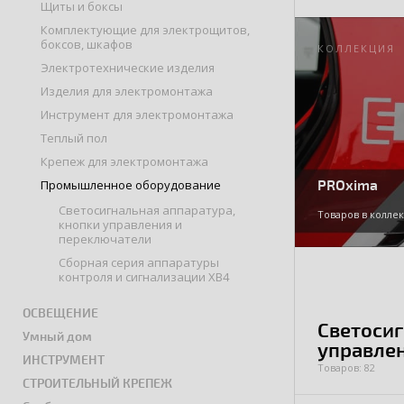
Щиты и боксы
Комплектующие для электрощитов,
боксов, шкафов
КОЛЛЕКЦИЯ
Электротехнические изделия
Изделия для электромонтажа
Инструмент для электромонтажа
Теплый пол
Крепеж для электромонтажа
PROxima
Промышленное оборудование
Светосигнальная аппаратура,
Товаров в коллек
кнопки управления и
переключатели
Сборная серия аппаратуры
контроля и сигнализации XB4
ОСВЕЩЕНИЕ
Светосиг
Умный дом
управле
ИНСТРУМЕНТ
Товаров: 82
СТРОИТЕЛЬНЫЙ КРЕПЕЖ