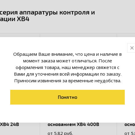
серия аппаратуры контроля и
зации XB4
Обращаем Ваше внимание, что цена и наличие в
момент заказа может отличаться. После
оформления товара, наш менеджер свяжется с
Вами для уточнения всей информации по заказу.
Приносим извинения за временные неудобства.
Понятно
ая c
Лампа сменная c
Ламп
 XB4 24В
основанием XB4 400В
осн
от 5.82 руб.
от 5.