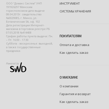
ИНСТРУМЕНТ
ООО “Домакс Систем” УНП
191926297 Минским
горисполкомом дата выдачи
СИСТЕМЫ ХРАНЕНИЯ
08.04.2013г. свидетельство
№0029085, г. Минск, ул.
Ботаническая 5А, оф. 102
Дата регистрации Интернет-
магазина в торговом реестре РБ
07.05.2018 №414408
ПОКУПАТЕЛЯМ
График работы пункта выдачи: Пн.
– Пт. 16:00 - 17:30
Суббота - воскресенье: выходной,
Оплата и доставка
а также государственные
праздники.
Как сделать заказ
Powered by
О МАГАЗИНЕ
О компании
Гарантия и возврат
Как сделать заказ