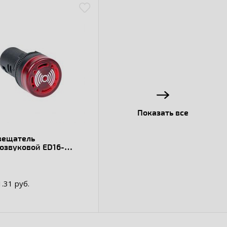
Показать все
вещатель
озвуковой ED16-
MS 24В
1.31 руб.