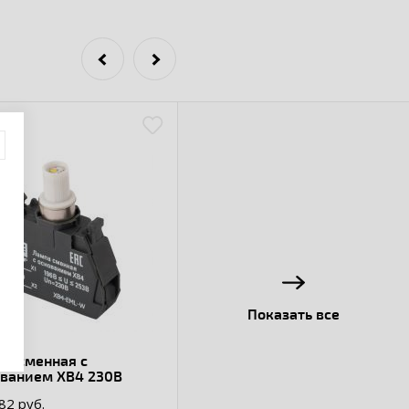
Показать все
а сменная c
ованием XB4 230В
82 руб.