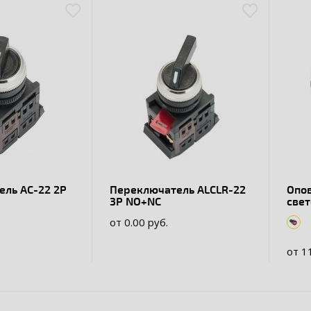
-22 2P
Переключатель АLСLR-22
Опо
3P NO+NC
свет
22B
от 0.00 руб.
от 1