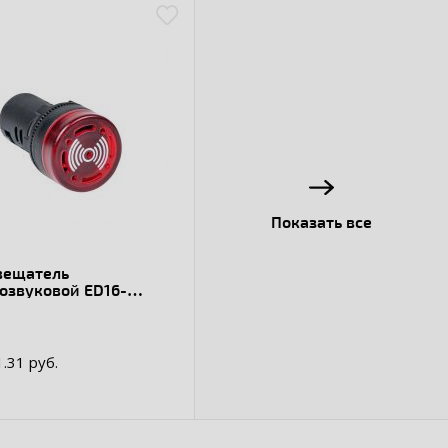
Показать все
вещатель
озвуковой ED16-
MS 24В
1.31 руб.