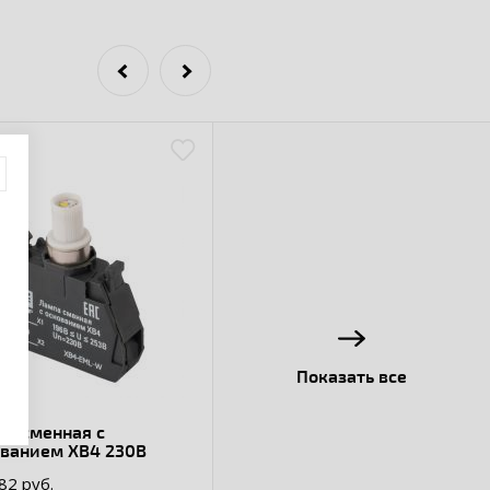
Показать все
а сменная c
ованием XB4 230В
82 руб.