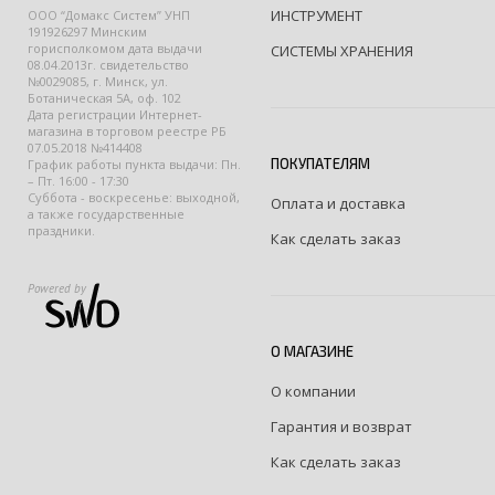
ИНСТРУМЕНТ
ООО “Домакс Систем” УНП
191926297 Минским
горисполкомом дата выдачи
СИСТЕМЫ ХРАНЕНИЯ
08.04.2013г. свидетельство
№0029085, г. Минск, ул.
Ботаническая 5А, оф. 102
Дата регистрации Интернет-
магазина в торговом реестре РБ
07.05.2018 №414408
ПОКУПАТЕЛЯМ
График работы пункта выдачи: Пн.
– Пт. 16:00 - 17:30
Суббота - воскресенье: выходной,
Оплата и доставка
а также государственные
праздники.
Как сделать заказ
Powered by
О МАГАЗИНЕ
О компании
Гарантия и возврат
Как сделать заказ