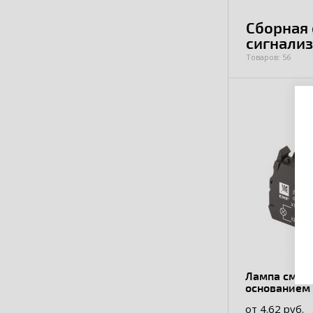
Сборная 
сигнали
Товаров: 56
Лампа сменн
основанием
от 4.62 руб.