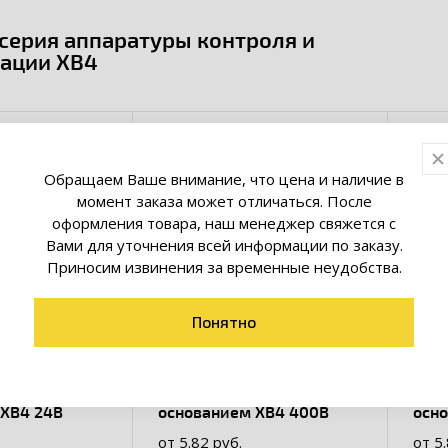
серия аппаратуры контроля и
зации XB4
Обращаем Ваше внимание, что цена и наличие в
момент заказа может отличаться. После
оформления товара, наш менеджер свяжется с
Вами для уточнения всей информации по заказу.
Приносим извинения за временные неудобства.
Понятно
ая c
Лампа сменная c
Ламп
 XB4 24В
основанием XB4 400В
осн
от 5.82 руб.
от 5.