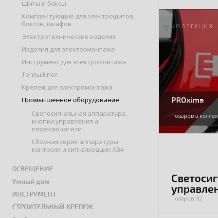
Щиты и боксы
Комплектующие для электрощитов,
боксов, шкафов
КОЛЛЕКЦИЯ
Электротехнические изделия
Изделия для электромонтажа
Инструмент для электромонтажа
Теплый пол
Крепеж для электромонтажа
PROxima
Промышленное оборудование
Светосигнальная аппаратура,
Товаров в коллек
кнопки управления и
переключатели
Сборная серия аппаратуры
контроля и сигнализации XB4
ОСВЕЩЕНИЕ
Светосиг
Умный дом
управле
ИНСТРУМЕНТ
Товаров: 82
СТРОИТЕЛЬНЫЙ КРЕПЕЖ