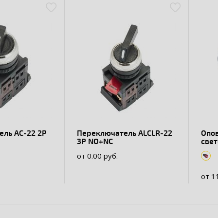
-22 2P
Переключатель АLСLR-22
Опо
3P NO+NC
свет
22B
от 0.00 руб.
от 1