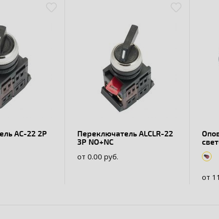
-22 2P
Переключатель АLСLR-22
Опо
3P NO+NC
свет
22B
от 0.00 руб.
от 1