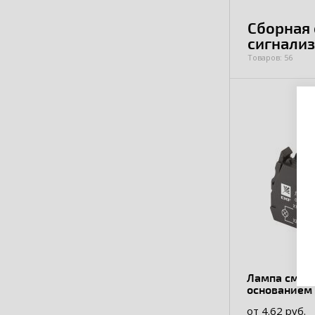
Сборная 
сигнали
Товаров: 56
Лампа сменн
основанием
от 4.62 руб.