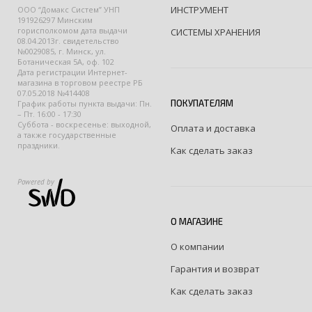
ИНСТРУМЕНТ
ООО “Домакс Систем” УНП
191926297 Минским
горисполкомом дата выдачи
СИСТЕМЫ ХРАНЕНИЯ
08.04.2013г. свидетельство
№0029085, г. Минск, ул.
Ботаническая 5А, оф. 102
Дата регистрации Интернет-
магазина в торговом реестре РБ
07.05.2018 №414408
ПОКУПАТЕЛЯМ
График работы пункта выдачи: Пн.
– Пт. 16:00 - 17:30
Суббота - воскресенье: выходной,
Оплата и доставка
а также государственные
праздники.
Как сделать заказ
Powered by
О МАГАЗИНЕ
О компании
Гарантия и возврат
Как сделать заказ