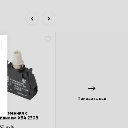
Показать все
а сменная c
ованием XB4 230В
82 руб.