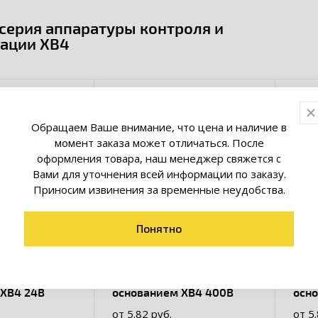
серия аппаратуры контроля и
зации XB4
Обращаем Ваше внимание, что цена и наличие в
момент заказа может отличаться. После
оформления товара, наш менеджер свяжется с
Вами для уточнения всей информации по заказу.
Приносим извинения за временные неудобства.
Понятно
ая c
Лампа сменная c
Ламп
 XB4 24В
основанием XB4 400В
осн
от 5.82 руб.
от 5.