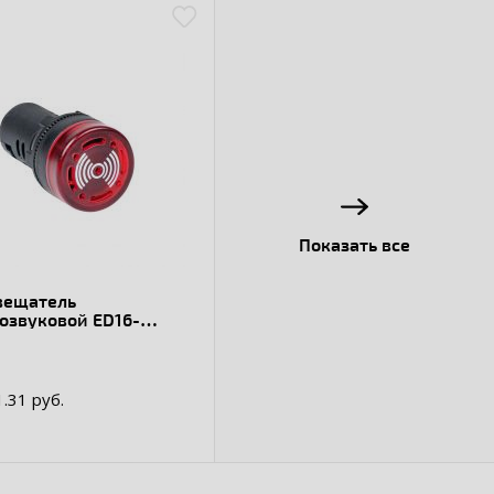
Показать все
вещатель
озвуковой ED16-
MS 24В
1.31 руб.