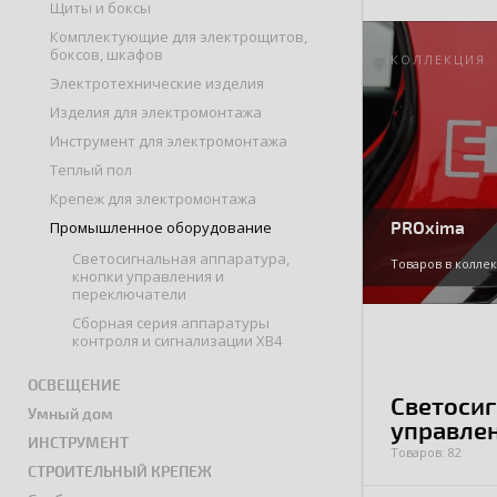
Щиты и боксы
Комплектующие для электрощитов,
боксов, шкафов
КОЛЛЕКЦИЯ
Электротехнические изделия
Изделия для электромонтажа
Инструмент для электромонтажа
Теплый пол
Крепеж для электромонтажа
PROxima
Промышленное оборудование
Светосигнальная аппаратура,
Товаров в коллек
кнопки управления и
переключатели
Сборная серия аппаратуры
контроля и сигнализации XB4
ОСВЕЩЕНИЕ
Светосиг
Умный дом
управле
ИНСТРУМЕНТ
Товаров: 82
СТРОИТЕЛЬНЫЙ КРЕПЕЖ