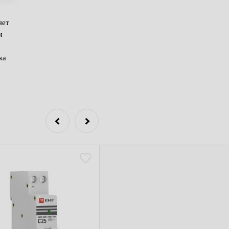
яет
м
ка