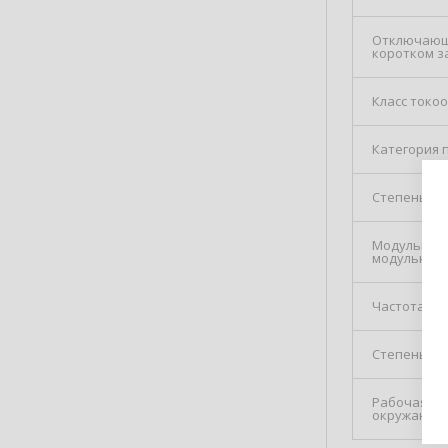
Отключающ
коротком з
Класс токо
Категория 
Степень за
Модульная 
модульных 
Частота
Степень защ
Рабочая те
окружающе