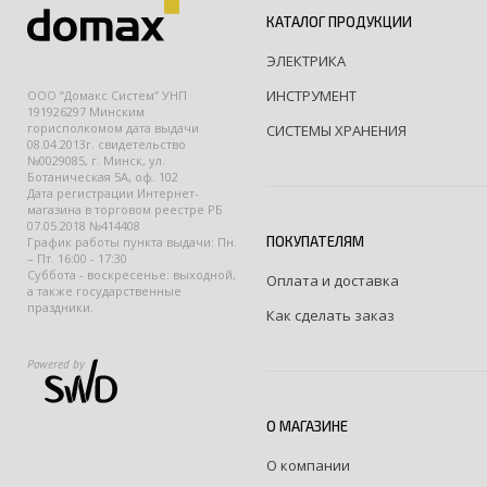
КАТАЛОГ ПРОДУКЦИИ
ЭЛЕКТРИКА
ИНСТРУМЕНТ
ООО “Домакс Систем” УНП
191926297 Минским
горисполкомом дата выдачи
СИСТЕМЫ ХРАНЕНИЯ
08.04.2013г. свидетельство
№0029085, г. Минск, ул.
Ботаническая 5А, оф. 102
Дата регистрации Интернет-
магазина в торговом реестре РБ
07.05.2018 №414408
ПОКУПАТЕЛЯМ
График работы пункта выдачи: Пн.
– Пт. 16:00 - 17:30
Суббота - воскресенье: выходной,
Оплата и доставка
а также государственные
праздники.
Как сделать заказ
Powered by
О МАГАЗИНЕ
О компании