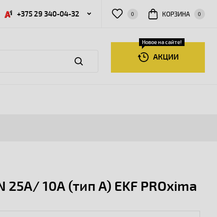
+375 29 340-04-32
КОРЗИНА
0
0
Новое на сайте!
АКЦИИ
25А/ 10А (тип А) EKF PROxima