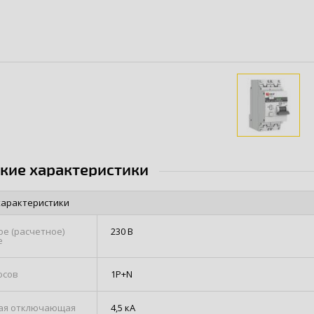
ские характеристики
характеристики
е (расчетное)
230 В
е
юсов
1P+N
ая отключающая
4,5 кА