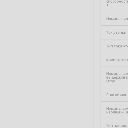
способность
1
Номинальны
Ток утечки
Тип тока у
Кривая отк
Номинальн
выдержива
Uimp
Способ мон
Номинальн
изоляции Ui
Тип напряж