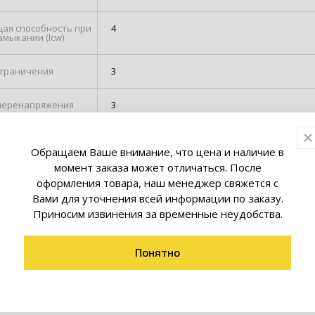
ая способность при
4
амыкании (Icw)
ограничения
3
перенапряжения
3
грязнения
3
Обращаем Ваше внимание, что цена и наличие в
момент заказа может отличаться. После
ширина (общ. кол-во
2
расстояний)
оформления товара, наш менеджер свяжется с
Вами для уточнения всей информации по заказу.
Приносим извинения за временные неудобства.
50 Гц
иты (IP)
IP20
Понятно
мпература
-25...50 °C
й среды