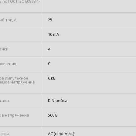
 по ГОСТ IEC 60898-1-
й ток, А
25
10 mA
течки
А
лючения
С
ое импульсное
6 кВ
емое напряжение
тажа
DIN-рейка
ое напряжение
500 В
ения
AC (перемен.)