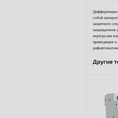
Дифференциал
собой аппарат
защитного от
защищаемом уч
перегрузки ил
приводящее к
дифавтоматам
Другие 