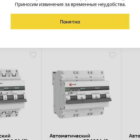
го зажима обеспечивает свободную установку выключателя н
Приносим извинения за временные неудобства.
Понятно
товары коллекции
ский
Автоматический
Авт