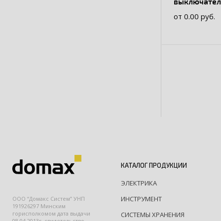
выключатель 3P 1
4,5kA ВА 47-
от 0.00 руб.
КАТАЛОГ ПРОДУКЦИИ
ЭЛЕКТРИКА
ИНСТРУМЕНТ
ООО “Домакс Систем” УНП
191926297 Минским
горисполкомом дата выдачи
СИСТЕМЫ ХРАНЕНИЯ
08.04.2013г. свидетельство