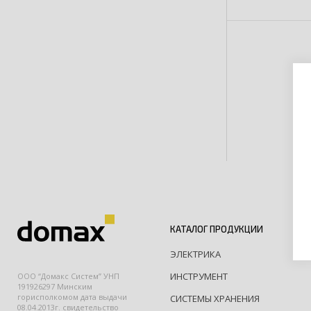
профессион
(FD-P)
КАТАЛОГ ПРОДУКЦИИ
ЭЛЕКТРИКА
ИНСТРУМЕНТ
ООО “Домакс Систем” УНП
191926297 Минским
горисполкомом дата выдачи
СИСТЕМЫ ХРАНЕНИЯ
08.04.2013г. свидетельство