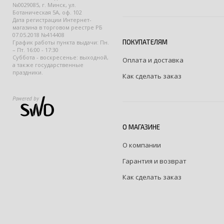
№0029085, г. Минск, ул.
Ботаническая 5А, оф. 102
Дата регистрации Интернет-
магазина в торговом реестре РБ
07.05.2018 №414408
ПОКУПАТЕЛЯМ
График работы пункта выдачи: Пн.
– Пт. 16:00 - 17:30
Суббота - воскресенье: выходной,
Оплата и доставка
а также государственные
праздники.
Как сделать заказ
Powered by
О МАГАЗИНЕ
О компании
Гарантия и возврат
Как сделать заказ