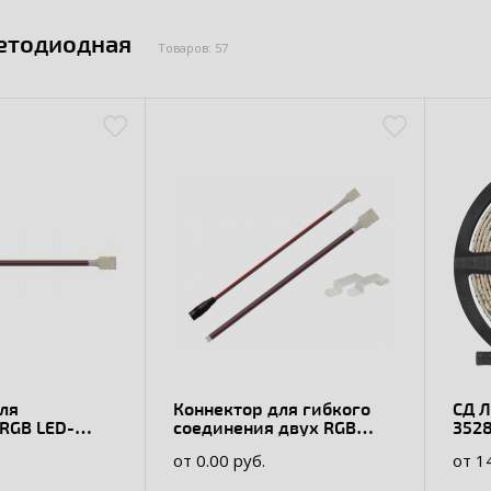
етодиодная
Товаров: 57
ля
Коннектор для гибкого
СД Л
RGB LED-
соединения двух RGB
3528
ной 10 мм
LED-лент шириной 10 мм
от 0.00 руб.
от 1
с источником
(тип 5050)