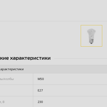
ские характеристики
характеристики
пы/колбы
М50
Е27
, В
230