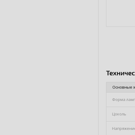
Техниче
Основные 
Форма лам
Цоколь
Напряжение