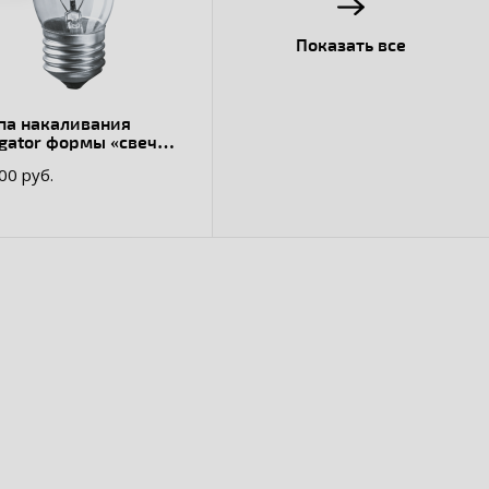
Показать все
па накаливания
gator формы «свеча»
9 NI-B-60-230-E27-CL
.00 руб.