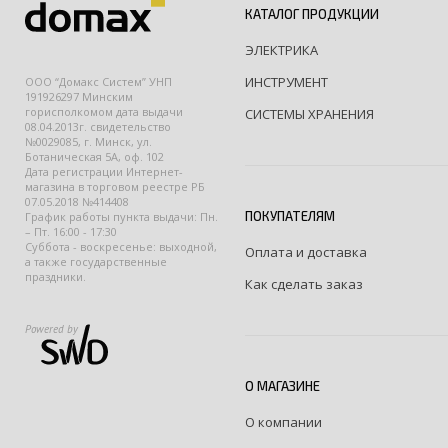
КАТАЛОГ ПРОДУКЦИИ
ЭЛЕКТРИКА
ИНСТРУМЕНТ
ООО “Домакс Систем” УНП
191926297 Минским
горисполкомом дата выдачи
СИСТЕМЫ ХРАНЕНИЯ
08.04.2013г. свидетельство
№0029085, г. Минск, ул.
Ботаническая 5А, оф. 102
Дата регистрации Интернет-
магазина в торговом реестре РБ
07.05.2018 №414408
ПОКУПАТЕЛЯМ
График работы пункта выдачи: Пн.
– Пт. 16:00 - 17:30
Суббота - воскресенье: выходной,
Оплата и доставка
а также государственные
праздники.
Как сделать заказ
Powered by
О МАГАЗИНЕ
О компании