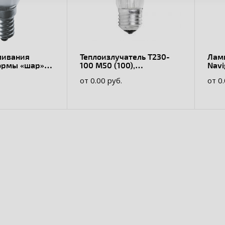
ливания
Теплоизлучатель Т230-
Лам
формы «шар»
100 М50 (100),
Navi
60-230-E14-FR
Калашниково
9432
от 0.00 руб.
от 0