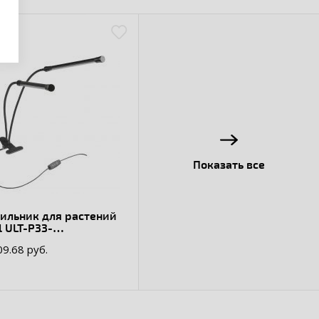
Показать все
ильник для растений
l ULT-P33-
/SPSB/TM
09.68 руб.
тодиодный с
мером, на прищепке,
тр для рассады и
ения, IP40