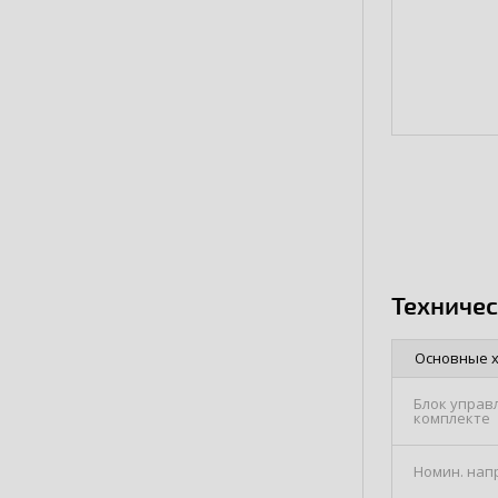
Техниче
Основные 
Блок управ
комплекте
Номин. нап