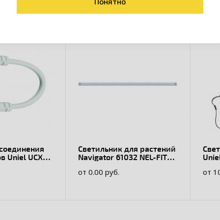
Понятно
 соединения
Светильник для растений
Свет
в Uniel UCX-
Navigator 61032 NEL-FITO-
Unie
 POLYBAG для
12-LED
15W
от 0.00 руб.
от 1
-P, 15 см
све
тай
спек
цвет