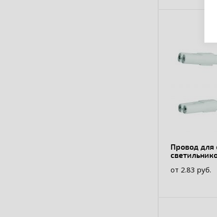
Провод для
светильнико
PP2-L10-015
от 2.83 руб.
растений ULI