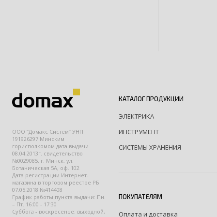
КАТАЛОГ ПРОДУКЦИИ
ЭЛЕКТРИКА
ИНСТРУМЕНТ
ООО “Домакс Систем” УНП
191926297 Минским
горисполкомом дата выдачи
СИСТЕМЫ ХРАНЕНИЯ
08.04.2013г. свидетельство
№0029085, г. Минск, ул.
Ботаническая 5А, оф. 102
Дата регистрации Интернет-
магазина в торговом реестре РБ
07.05.2018 №414408
ПОКУПАТЕЛЯМ
График работы пункта выдачи: Пн.
– Пт. 16:00 - 17:30
Суббота - воскресенье: выходной,
Оплата и доставка