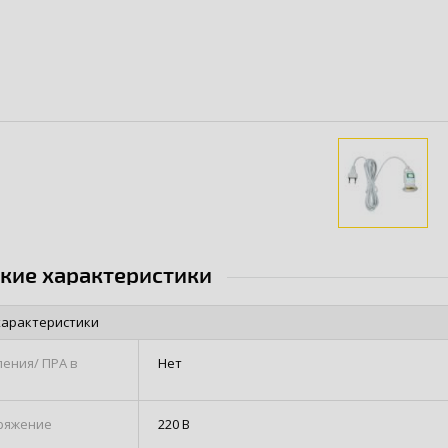
ские характеристики
характеристики
ления/ ПРА в
Нет
ряжение
220 В