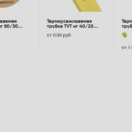
ваемая
Термоусаживаемая
Тер
нг 60/30
трубка ТУТ нг 40/20
труб
желтая в отрезках по 1м
зеле
от 0.00 руб.
EKF PROxima
EKF
от 1