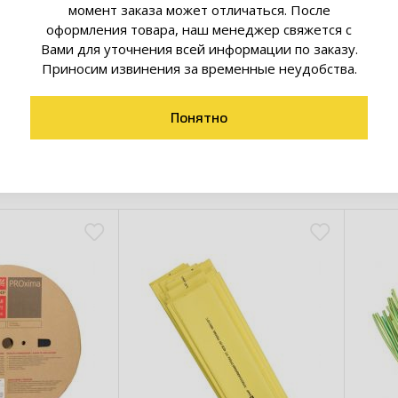
 защиты от грязи, для цветовой маркировки изделий и т. д.
момент заказа может отличаться. После
ойство термоусаживаемой трубки – способность сжиматься
оформления товара, наш менеджер свяжется с
) под воздействием высокой температуры (от 90 до 125°С).
Вами для уточнения всей информации по заказу.
дки происходит очень быстро, трубка ТУТ полностью повтор
Приносим извинения за временные неудобства.
мета. Можно использовать тепловой пистолет (фен), что де
аемую трубку легкой в бытовом применении, например, в ка
Понятно
ы изоляционной ленте.
товары коллекции