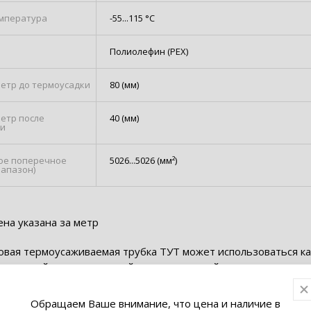
мпература
-55...115 °C
Полиолефин (PEX)
метр до термоусадки
80 (мм)
метр после
40 (мм)
ки
ое поперечное
5026...5026 (мм²)
иапазон)
на указана за метр
вая термоусаживаемая трубка ТУТ может использоваться ка
яционный, маркировочный и декоративный материал.
на для изоляции кабелей, изолирования жил, мест соединен
андажирования жгутов проводов, для механической защиты
Обращаем Ваше внимание, что цена и наличие в