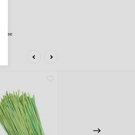
яет
лает
честве