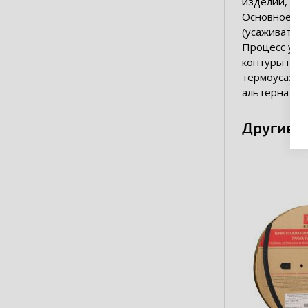
изделий, для
Основное св
(усаживаться
Процесс уса
контуры пред
термоусажив
альтернатив
Другие 