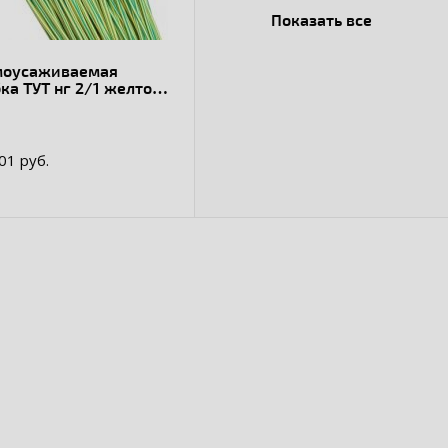
Показать все
моусаживаемая
ка ТУТ нг 2/1 желто-
ная в отрезках по 1м
 PROxima
.01 руб.