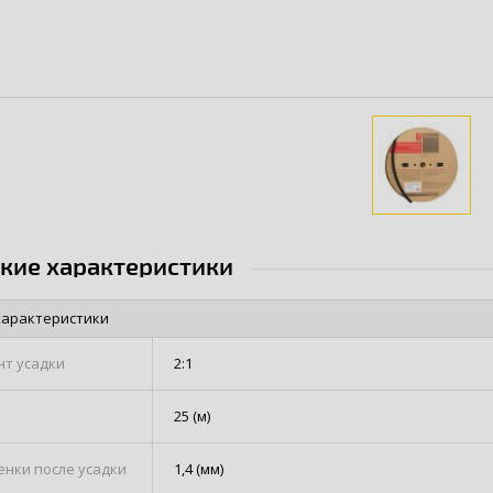
ские характеристики
характеристики
т усадки
2:1
25 (м)
енки после усадки
1,4 (мм)