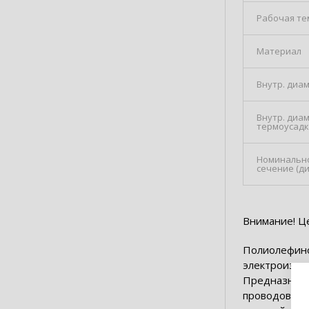
Рабочая те
Материал
Внутр. диа
Внутр. диа
термоусад
Номинальн
сечение (д
Внимание! Це
Полиолефино
электроизол
Предназначе
проводов, б