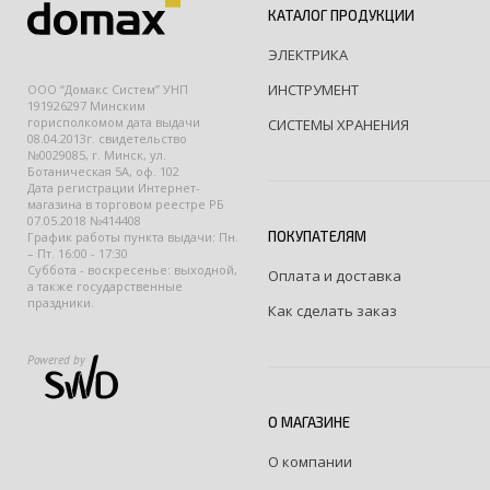
КАТАЛОГ ПРОДУКЦИИ
ЭЛЕКТРИКА
ИНСТРУМЕНТ
ООО “Домакс Систем” УНП
191926297 Минским
горисполкомом дата выдачи
СИСТЕМЫ ХРАНЕНИЯ
08.04.2013г. свидетельство
№0029085, г. Минск, ул.
Ботаническая 5А, оф. 102
Дата регистрации Интернет-
магазина в торговом реестре РБ
07.05.2018 №414408
ПОКУПАТЕЛЯМ
График работы пункта выдачи: Пн.
– Пт. 16:00 - 17:30
Суббота - воскресенье: выходной,
Оплата и доставка
а также государственные
праздники.
Как сделать заказ
Powered by
О МАГАЗИНЕ
О компании