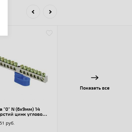
Показать все
 "0" N (6x9мм) 14
рстий цинк угловой
лятор
.51 руб.