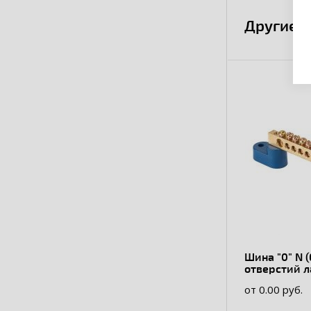
Другие 
Шина "0" N 
отверстий л
угловых из
от 0.00 руб.