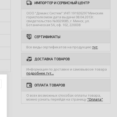
ИМПОРТЕР И СЕРВИСНЫЙ ЦЕНТР
ООО “Домакс Систем” УНП 191926297 Минским
горисполкомом дата выдачи 08.04.2013г.
свидетельство №0029085, г. Минск, ул.
Ботаническая 5А, оф. 102, 220038
СЕРТИФИКАТЫ
Все виды сертификатов на продукцию
тут
.
ДОСТАВКА ТОВАРОВ
Информация по доставке и самовывозе товара
подробнее тут...
ОПЛАТА ТОВАРОВ
О всех возможных способах оплаты товара,
можно узнать перейдя на страницу
"Оплата"