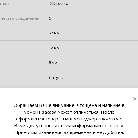
тажа
DIN-рейка
чество соединений
6
57 мм
12 мм
8 мм
Латунь
азначены для
ния нулевых
Обращаем Ваше внимание, что цена и наличие в
в (шина N) и
момент заказа может отличаться. После
 (шина PE). Шины
оформления товара, наш менеджер свяжется с
из латуни и
ой латуни. Нулевая
Вами для уточнения всей информации по заказу.
авливается на
Приносим извинения за временные неудобства.