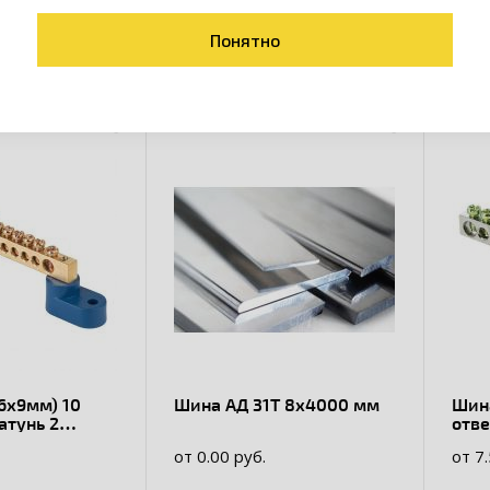
товары коллекции
Понятно
(6х9мм) 10
Шина АД 31Т 8х4000 мм
Шина
атунь 2
отве
олятора
изо
от 0.00 руб.
от 7