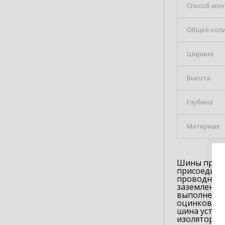
Способ мон
Общее коли
Ширина
Высота
Глубина
Материал
Шины предн
присоедине
проводнико
заземления
выполнены 
оцинкованн
шина устан
изоляторе.