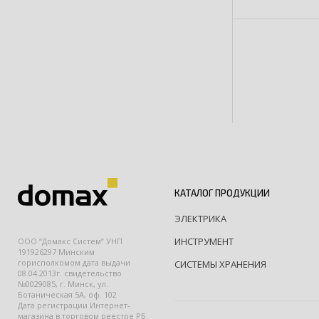
КАТАЛОГ ПРОДУКЦИИ
ЭЛЕКТРИКА
ИНСТРУМЕНТ
ООО “Домакс Систем” УНП
191926297 Минским
горисполкомом дата выдачи
СИСТЕМЫ ХРАНЕНИЯ
08.04.2013г. свидетельство
№0029085, г. Минск, ул.
Ботаническая 5А, оф. 102
Дата регистрации Интернет-
магазина в торговом реестре РБ