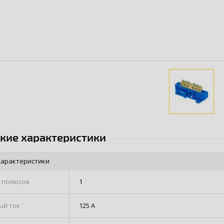
ские характеристики
характеристики
 полюсов
1
ый ток
125 А