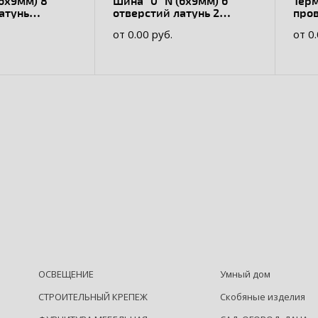
(6х9мм) 8
Шина "0" N (6х9мм) 6
Тер
атунь
отверстий латунь 2
про
ный корпус на
угловых изолятора
уни
от 0.00 руб.
от 0
мм2 
ОСВЕЩЕНИЕ
Умный дом
СТРОИТЕЛЬНЫЙ КРЕПЕЖ
Скобяные изделия