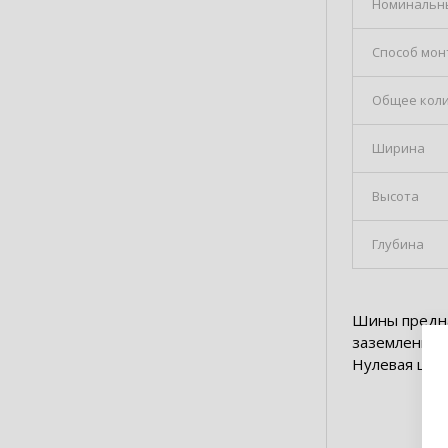
Номинальн
Способ мон
Общее коли
Ширина
Высота
Глубина
Шины предна
заземления 
Нулевая шина