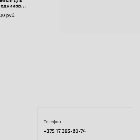
минал для
водников
версальный 70-185
.00 руб.
на шину (5мм.)
Телефон
+375 17 395-60-74