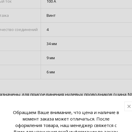
ый ток
100 А
тажа
Винт
чество соединений
4
34 мм
9 мм
6 мм
значены для присоединения нулевых проводников (шина N)
(шина PE). Шины выполнены из латуни и никелированной лат
 устанавливается на изоляторе.
Обращаем Ваше внимание, что цена и наличие в
момент заказа может отличаться. После
оформления товара, наш менеджер свяжется с
Вами для уточнения всей информации по заказу.