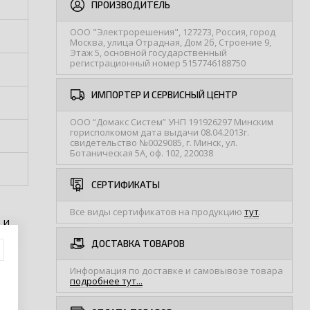
ПРОИЗВОДИТЕЛЬ
ООО "Электрорешения", 127273, Россия, город
Москва, улица Отрадная, Дом 2б, Строение 9,
Этаж 5, основной государственный
регистрационный номер 5157746188750
ИМПОРТЕР И СЕРВИСНЫЙ ЦЕНТР
ООО “Домакс Систем” УНП 191926297 Минским
горисполкомом дата выдачи 08.04.2013г.
свидетельство №0029085, г. Минск, ул.
Ботаническая 5А, оф. 102, 220038
СЕРТИФИКАТЫ
Все виды сертификатов на продукцию
тут
.
 и
уни.
ДОСТАВКА ТОВАРОВ
Информация по доставке и самовывозе товара
подробнее тут...