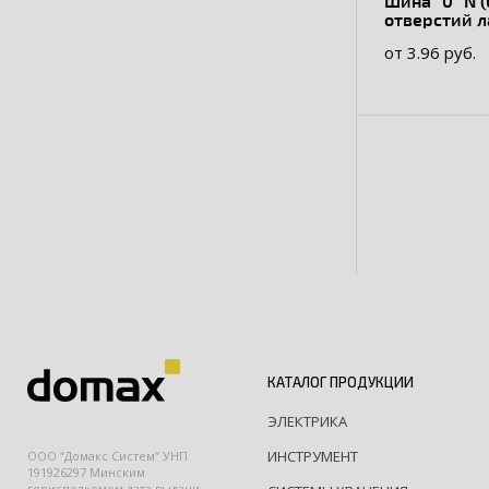
Шина "0" N 
отверстий л
изолирован
от 3.96 руб.
DIN-рейку
КАТАЛОГ ПРОДУКЦИИ
ЭЛЕКТРИКА
ИНСТРУМЕНТ
ООО “Домакс Систем” УНП
191926297 Минским
горисполкомом дата выдачи