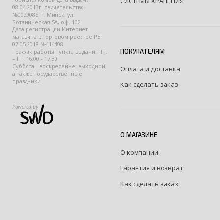
СИСТЕМЫ ХРАНЕНИЯ
08.04.2013г. свидетельство
№0029085, г. Минск, ул.
Ботаническая 5А, оф. 102
Дата регистрации Интернет-
магазина в торговом реестре РБ
07.05.2018 №414408
ПОКУПАТЕЛЯМ
График работы пункта выдачи: Пн.
– Пт. 16:00 - 17:30
Суббота - воскресенье: выходной,
Оплата и доставка
а также государственные
праздники.
Как сделать заказ
Powered by
О МАГАЗИНЕ
О компании
Гарантия и возврат
Как сделать заказ