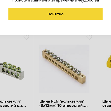
Приносим извинения за временные неудобства.
Понятно
товары коллекции
оль-земля"
Шина PEN "ноль-земля"
Шина
тверстий цинк
(8х12мм) 10 отверстий,
отве
центру
латунь
ней