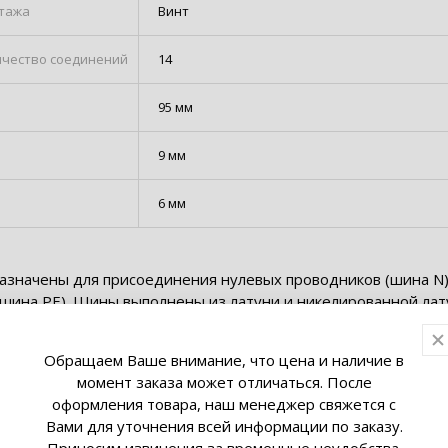
тажа
Винт
чество соединений
14
95 мм
9 мм
6 мм
значены для присоединения нулевых проводников (шина N)
(шина PE). Шины выполнены из латуни и никелированной лат
 устанавливается на изоляторе.
Обращаем Ваше внимание, что цена и наличие в
момент заказа может отличаться. После
оформления товара, наш менеджер свяжется с
Вами для уточнения всей информации по заказу.