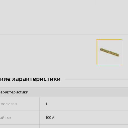
ские характеристики
характеристики
 полюсов
1
ый ток
100 А