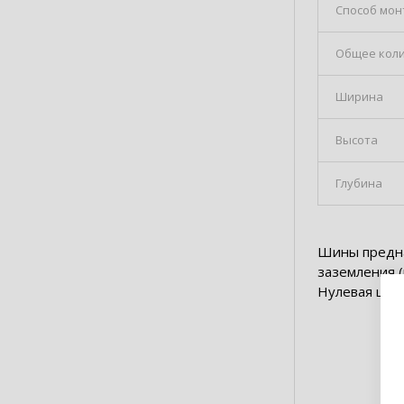
Способ мон
Общее коли
Ширина
Высота
Глубина
Шины предна
заземления 
Нулевая шина