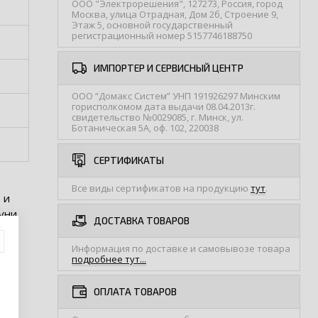
ООО "Электрорешения", 127273, Россия, город
Москва, улица Отрадная, Дом 2б, Строение 9,
Этаж 5, основной государственный
регистрационный номер 5157746188750
ИМПОРТЕР И СЕРВИСНЫЙ ЦЕНТР
ООО “Домакс Систем” УНП 191926297 Минским
горисполкомом дата выдачи 08.04.2013г.
свидетельство №0029085, г. Минск, ул.
Ботаническая 5А, оф. 102, 220038
СЕРТИФИКАТЫ
Все виды сертификатов на продукцию
тут
.
 и
уни.
ДОСТАВКА ТОВАРОВ
Информация по доставке и самовывозе товара
подробнее тут...
ОПЛАТА ТОВАРОВ