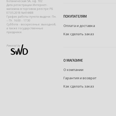
Ботаническая 5А, оф. 102
Дата регистрации Интернет-
магазина в торговом реестре РБ
07.05.2018 №414408
ПОКУПАТЕЛЯМ
График работы пункта выдачи: Пн.
– Пт. 16:00 - 17:30
Суббота - воскресенье: выходной,
Оплата и доставка
а также государственные
праздники.
Как сделать заказ
Powered by
О МАГАЗИНЕ
О компании
Гарантия и возврат
Как сделать заказ