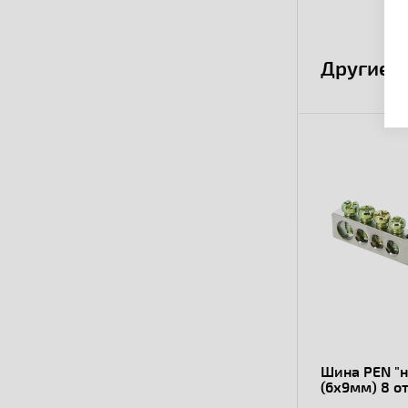
Другие 
Шина PEN "н
(6x9мм) 8 о
крепеж по 