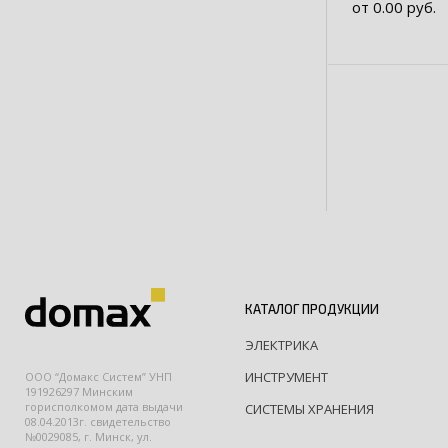
от 0.00 руб.
КАТАЛОГ ПРОДУКЦИИ
ЭЛЕКТРИКА
ИНСТРУМЕНТ
ООО “Домакс Систем” УНП
191926297 Минским
горисполкомом дата выдачи
СИСТЕМЫ ХРАНЕНИЯ
08.04.2013г. свидетельство
№0029085, г. Минск, ул.