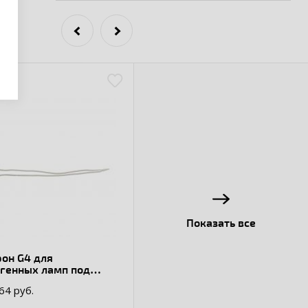
Показать все
он G4 для
огенных ламп под
ты EKF PROxima
.64 руб.