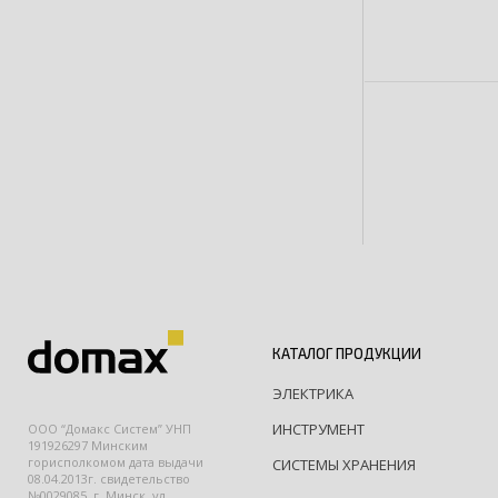
КАТАЛОГ ПРОДУКЦИИ
ЭЛЕКТРИКА
ИНСТРУМЕНТ
ООО “Домакс Систем” УНП
191926297 Минским
горисполкомом дата выдачи
СИСТЕМЫ ХРАНЕНИЯ
08.04.2013г. свидетельство
№0029085, г. Минск, ул.