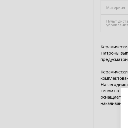
Материал
Пульт дист
управлени
Керамические
Патроны вып
предусматри
Керамически
комплектован
На сегодняш
типом патрон
оснащается 
накаливания