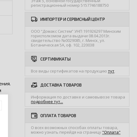
Этаж 5, основной государственный
регистрационный номер 5157746188750
ИМПОРТЕР И СЕРВИСНЫЙ ЦЕНТР
ООО “Домакс Систем” УНП 191926297 Минским
горисполкомом дата выдачи 08.04.2013г.
свидетельство №0029085, г. Минск, ул.
Ботаническая 5А, оф. 102, 220038
СЕРТИФИКАТЫ
Все виды сертификатов на продукцию
тут
.
ения.
ДОСТАВКА ТОВАРОВ
м
Информация по доставке и самовывозе товара
подробнее тут...
.
ОПЛАТА ТОВАРОВ
О всех возможных способах оплаты товара,
можно узнать перейдя на страницу
"Оплата"