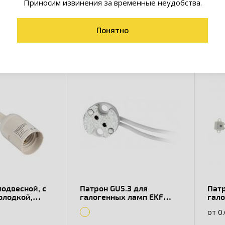
Приносим извинения за временные неудобства.
товары коллекции
Понятно
подвесной, с
Патрон GU5.3 для
Патр
олодкой,
галогенных ламп EKF
гал
PROxima
вин
от 0