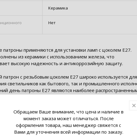
Керамика
анционного
Нет
я
 патроны применяются для установки ламп с цоколем Е27.
олнены из керамики с использованием железа, что
вает высокую надежность и антикоррозийную защиту.
й патрон с резьбовым цоколем Е27 широко используется для
ия светильников как бытового, так и промышленного исполн
ний день патроны Е27 являются наиболее распространенны
ов для крепления ламп накаливания. Именно цоколем Е27
сегодня большая часть выпускаемых промышленностью лам
 различной мощности для домашнего и уличного применения
Обращаем Ваше внимание, что цена и наличие в
момент заказа может отличаться. После
оформления товара, наш менеджер свяжется с
Вами для уточнения всей информации по заказу.