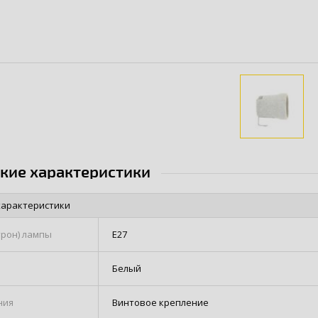
ские характеристики
характеристики
трон) лампы
Е27
Белый
ния
Винтовое крепление