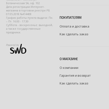
Ботаническая 5А, оф. 102
Дата регистрации Интернет-
магазина в торговом реестре РБ
07.05.2018 №414408
ПОКУПАТЕЛЯМ
График работы пункта выдачи: Пн.
– Пт. 16:00 - 17:30
Суббота - воскресенье: выходной,
Оплата и доставка
а также государственные
праздники.
Как сделать заказ
Powered by
О МАГАЗИНЕ
О компании
Гарантия и возврат
Как сделать заказ