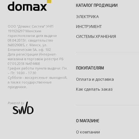
КАТАЛОГ ПРОДУКЦИИ
ЭЛЕКТРИКА
ИНСТРУМЕНТ
ООО “Домакс Систем” УНП
191926297 Минским
горисполкомом дата выдачи
СИСТЕМЫ ХРАНЕНИЯ
08.04.2013г. свидетельство
№0029085, г. Минск, ул.
Ботаническая 5А, оф. 102
Дата регистрации Интернет-
магазина в торговом реестре РБ
07.05.2018 №414408
ПОКУПАТЕЛЯМ
График работы пункта выдачи: Пн.
– Пт. 16:00 - 17:30
Суббота - воскресенье: выходной,
Оплата и доставка
а также государственные
праздники.
Как сделать заказ
Powered by
О МАГАЗИНЕ
О компании