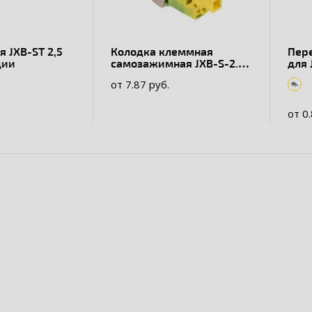
 JXB-ST 2,5
Колодка клеммная
Пер
ции
самозажимная JXB-S-2.5
для 
24А
от 7.87 руб.
от 0