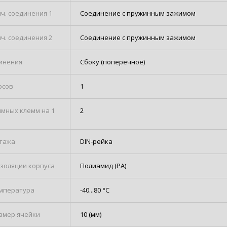
ч. соединения 1
Соединение с пружинным зажимом
ч. соединения 2
Соединение с пружинным зажимом
инения
Сбоку (поперечное)
юсов
1
имных клемм на 1
2
тажа
DIN-рейка
золяции корпуса
Полиамид (PA)
мпература
-40...80 °C
змер ячейки
10 (мм)