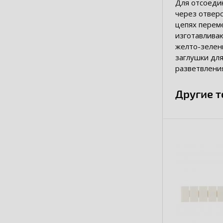
Для отсоеди
через отверс
цепях переме
изготавливаю
желто-зелен
заглушки для
разветвления
Другие 