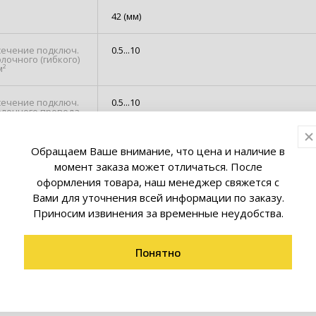
42 (мм)
сечение подключ.
0.5...10
лочного (гибкого)
м²
сечение подключ.
0.5...10
лочного провода
чника, мм²
Обращаем Ваше внимание, что цена и наличие в
сечение подключ.
0.5...10
лочного провода с
момент заказа может отличаться. После
ом, мм²
оформления товара, наш менеджер свяжется с
Вами для уточнения всей информации по заказу.
Приносим извинения за временные неудобства.
ммные JXB-S EKF PROxima самозажимные устанавливаются на
 и предназначены для использования в распределительных 
Понятно
ючения и разветвления фазных, нулевых и проводников
различных сечений. Особое преимущество данных клемм – в
 креплении проводников: используются подпружиненные
е контакты. Подвод проводника осуществляется сбоку клем