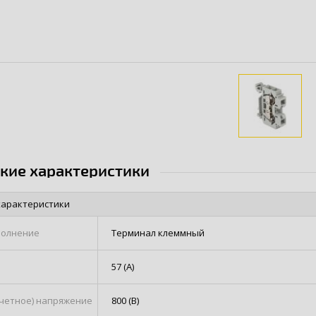
ские характеристики
характеристики
полнение
Терминал клеммный
57 (А)
счетное) напряжение
800 (В)