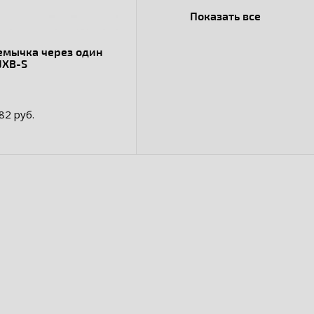
Показать все
емычка через один
JXB-S
.82 руб.