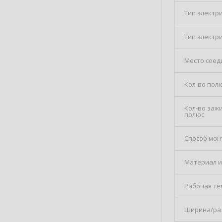
Тип электри
Тип электри
Место соед
Кол-во пол
Кол-во заж
полюс
Способ мон
Материал и
Рабочая те
Ширина/ра