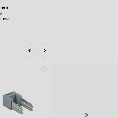
ие в
мы
иний,