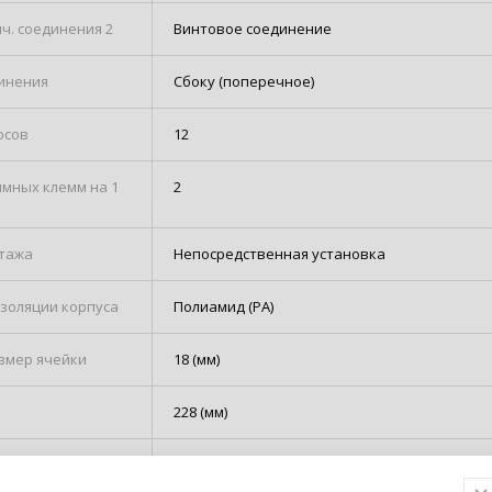
ч. соединения 2
Винтовое соединение
инения
Сбоку (поперечное)
юсов
12
имных клемм на 1
2
тажа
Непосредственная установка
золяции корпуса
Полиамид (PA)
змер ячейки
18 (мм)
228 (мм)
сечение подключ.
35...35
лочного (гибкого)