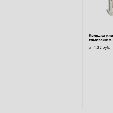
Колодка кл
самозажимна
17.5А
от 1.32 руб.