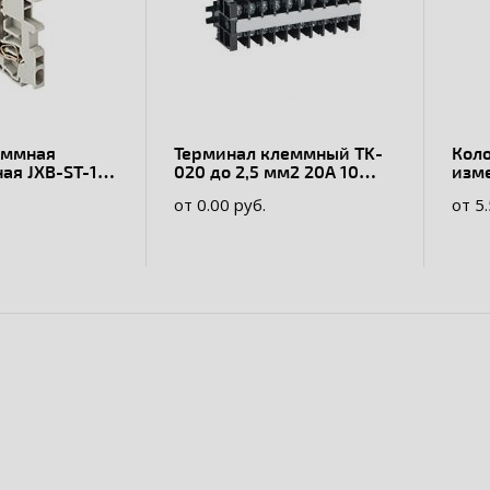
еммная
Терминал клеммный TK-
Кол
я JXB-ST-1.5
020 до 2,5 мм2 20A 10
изм
клеммных пар
6S1/
от 0.00 руб.
от 5