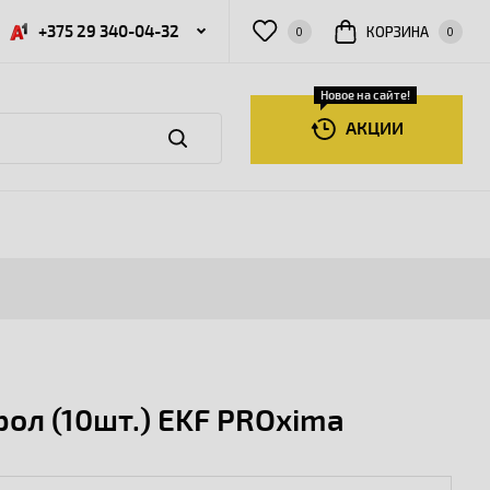
+375 29 340-04-32
КОРЗИНА
0
0
Новое на сайте!
АКЦИИ
ол (10шт.) EKF PROxima