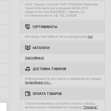
ООО “Домакс Систем” УНП 191926297 Минским
горисполкомом дата выдачи 08.04.2013г.
свидетельство №0029085, г. Минск, ул.
Ботаническая 5А, оф. 102, 220038
СЕРТИФИКАТЫ
Все виды сертификатов на продукцию
тут
.
КАТАЛОГИ
Сертификат
ДОСТАВКА ТОВАРОВ
Информация по доставке и самовывозе товара
подробнее тут...
ОПЛАТА ТОВАРОВ
О всех возможных способах оплаты товара,
можно узнать перейдя на страницу
"Оплата"