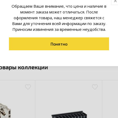
м²
Обращаем Ваше внимание, что цена и наличие в
момент заказа может отличаться. После
сечение подключ.
35...35
лочного провода
оформления товара, наш менеджер свяжется с
чника, мм²
Вами для уточнения всей информации по заказу.
Приносим извинения за временные неудобства.
сечение подключ.
35...35
лочного провода с
ом, мм²
Понятно
товары коллекции