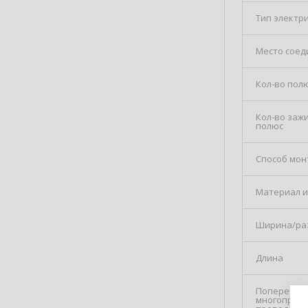
Тип электри
Место соед
Кол-во пол
Кол-во заж
полюс
Способ мон
Материал и
Ширина/ра
Длина
Поперечн. 
многопрово