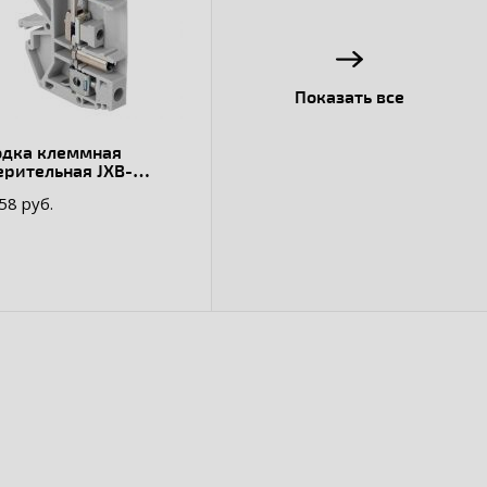
Показать все
одка клеммная
ерительная JXB-
35
.58 руб.