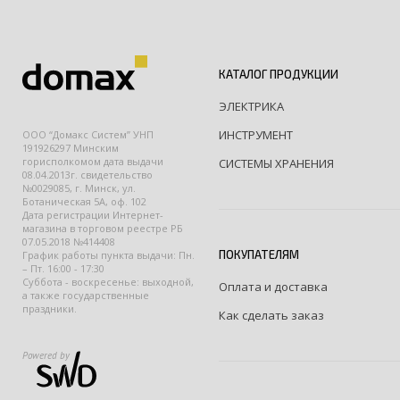
КАТАЛОГ ПРОДУКЦИИ
ЭЛЕКТРИКА
ИНСТРУМЕНТ
ООО “Домакс Систем” УНП
191926297 Минским
горисполкомом дата выдачи
СИСТЕМЫ ХРАНЕНИЯ
08.04.2013г. свидетельство
№0029085, г. Минск, ул.
Ботаническая 5А, оф. 102
Дата регистрации Интернет-
магазина в торговом реестре РБ
07.05.2018 №414408
ПОКУПАТЕЛЯМ
График работы пункта выдачи: Пн.
– Пт. 16:00 - 17:30
Суббота - воскресенье: выходной,
Оплата и доставка
а также государственные
праздники.
Как сделать заказ
Powered by