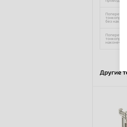
провода, м
Поперечн. 
тонкопрово
без наконе
Поперечн. 
тонкопрово
наконечник
Другие 