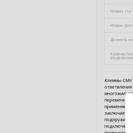
Номин. ток 
Номин. (ра
Диаметр ка
Количество
(подключае
Клеммы СМК 
ответвления
многожильно
переменного 
применяются
заключается
подпружинен
подключения
проводник и