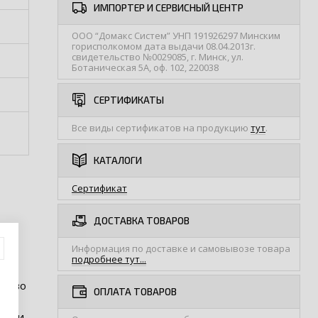
ИМПОРТЕР И СЕРВИСНЫЙ ЦЕНТР
ООО “Домакс Систем” УНП 191926297 Минским
горисполкомом дата выдачи 08.04.2013г.
свидетельство №0029085, г. Минск, ул.
Ботаническая 5А, оф. 102, 220038
СЕРТИФИКАТЫ
Все виды сертификатов на продукцию
тут
.
КАТАЛОГИ
Сертификат
ДОСТАВКА ТОВАРОВ
Информация по доставке и самовывозе товара
подробнее тут...
ество
ОПЛАТА ТОВАРОВ
чески