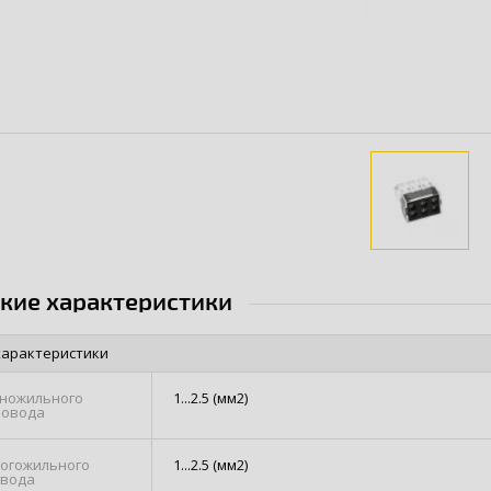
ские характеристики
характеристики
ножильного
1...2.5 (мм2)
ровода
огожильного
1...2.5 (мм2)
овода