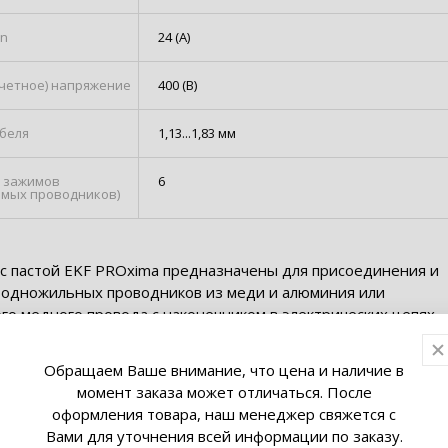
In
24 (А)
счетное) напряжение
400 (В)
беля
1,13...1,83 мм
 зажимов
6
мых проводников)
с пастой EKF PROxima предназначены для присоединения и
 одножильных проводников из меди и алюминия или
го медного провода с наконечником в электрических цепях
тока с частотой 50 Гц напряжением до 400 В. Клеммы
 в распределительных коробках.Удобство данных клемм
Обращаем Ваше внимание, что цена и наличие в
 в безвинтовом креплении проводников (используется
момент заказа может отличаться. После
ная стальная пластина с антикоррозионным покрытием). Кач
оформления товара, наш менеджер свяжется с
 не зависит от квалификации электромонтажника. Каждый
Вами для уточнения всей информации по заказу.
меет отдельное клеммное место. Контактная паста автомати