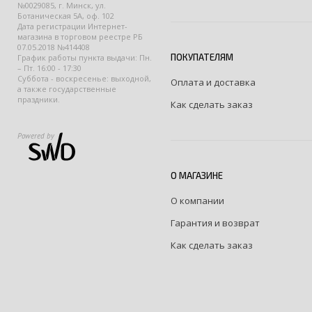
№0029085, г. Минск, ул.
Ботаническая 5А, оф. 102
Дата регистрации Интернет-
магазина в торговом реестре РБ
07.05.2018 №414408
ПОКУПАТЕЛЯМ
График работы пункта выдачи: Пн.
– Пт. 16:00 - 17:30
Суббота - воскресенье: выходной,
Оплата и доставка
а также государственные
праздники.
Как сделать заказ
Powered by
О МАГАЗИНЕ
О компании
Гарантия и возврат
Как сделать заказ