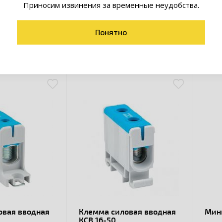
Приносим извинения за временные неудобства.
сную пленку с алюминиевых проводов и предохраняет их от
кисления.
Понятно
товары коллекции
овая вводная
Клемма силовая вводная
Мин
КСВ 16-50