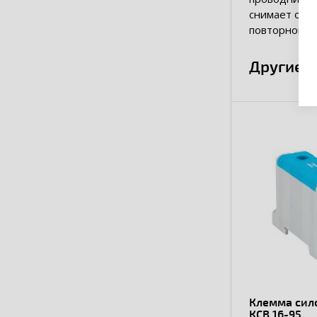
снимает оки
повторного о
Другие 
Клемма сил
КСВ 16-95