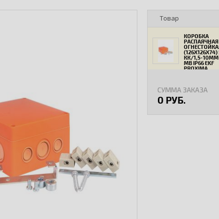
Товар
КОРОБКА
РАСПАЯЧНАЯ
ОГНЕСТОЙКА
(126Х126Х74) 
КК/1,5-10ММ
МВ IP66 EKF
PROXIMA
СУММА ЗАКАЗА
0 РУБ.