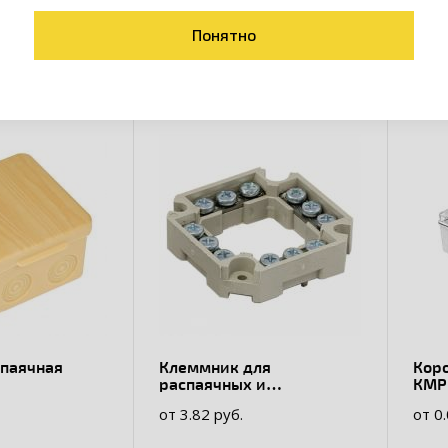
товары коллекции
Понятно
спаячная
Клеммник для
Кор
распаячных и
КМР
защищенная
универсальных коробок,
пыл
от 3.82 руб.
от 0
нных вводов
шаг крепления 60мм EKF
12 
PROxima
упл