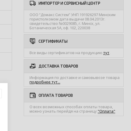
ИМПОРТЕР И СЕРВИСНЫЙ ЦЕНТР
ООО “Домакс Систем” УНП 191926297 Минским
горисполкомом дата выдачи 08.04.2013г.
свидетельство №0029085, г. Минск, ул.
Ботаническая 5А, оф. 102, 220038
СЕРТИФИКАТЫ
Все виды сертификатов на продукцию
тут
.
ДОСТАВКА ТОВАРОВ
Информация по доставке и самовывозе товара
подробнее тут...
ОПЛАТА ТОВАРОВ
О всех возможных способах оплаты товара,
можно узнать перейдя на страницу
"Оплата"