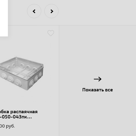
Показать все
обка распаячная
-050-043пк
евлагозащищенная,
.00 руб.
мембранных вводов,
отнительный шнур,