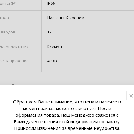
иты (IP)
IP66
тажа
Настенный крепеж
 вводов
12
/комплектация
Клемма
ое напряжение
400 В
нестойкие
я при открытом
ектропроводки в
гнестойких кабельных
Обращаем Ваше внимание, что цена и наличие в
 для ответвления и
момент заказа может отличаться. После
огнестойкого кабеля с
оформления товара, наш менеджер свяжется с
м работоспособности
, а также защиты мест
Вами для уточнения всей информации по заказу.
 проводки от влаги и
Приносим извинения за временные неудобства.