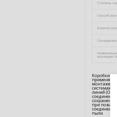
Степень защ
Способ мон
Количество
Оснащение
Номинальн
изоляции Ui
Коробки ог
применяютс
монтаже эл
системах о
линий (ОКЛ)
соединения 
сохранение
при пожаре
соединения
пыли.