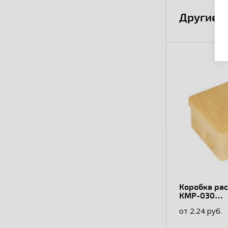
Другие 
Коробка ра
КМР-030
пылевлаго
от 2.24 руб.
без мембра