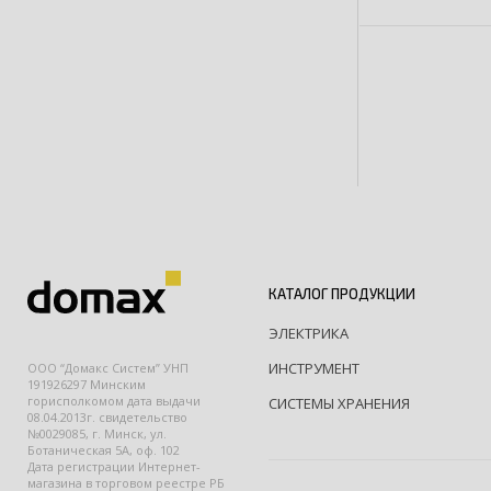
КАТАЛОГ ПРОДУКЦИИ
ЭЛЕКТРИКА
ИНСТРУМЕНТ
ООО “Домакс Систем” УНП
191926297 Минским
горисполкомом дата выдачи
СИСТЕМЫ ХРАНЕНИЯ
08.04.2013г. свидетельство
№0029085, г. Минск, ул.
Ботаническая 5А, оф. 102
Дата регистрации Интернет-
магазина в торговом реестре РБ