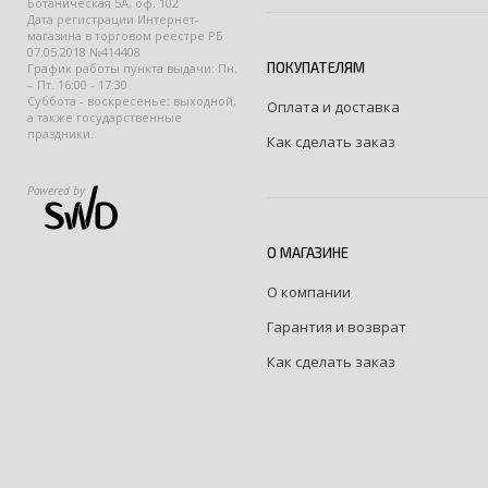
Ботаническая 5А, оф. 102
Дата регистрации Интернет-
магазина в торговом реестре РБ
07.05.2018 №414408
ПОКУПАТЕЛЯМ
График работы пункта выдачи: Пн.
– Пт. 16:00 - 17:30
Суббота - воскресенье: выходной,
Оплата и доставка
а также государственные
праздники.
Как сделать заказ
Powered by
О МАГАЗИНЕ
О компании
Гарантия и возврат
Как сделать заказ