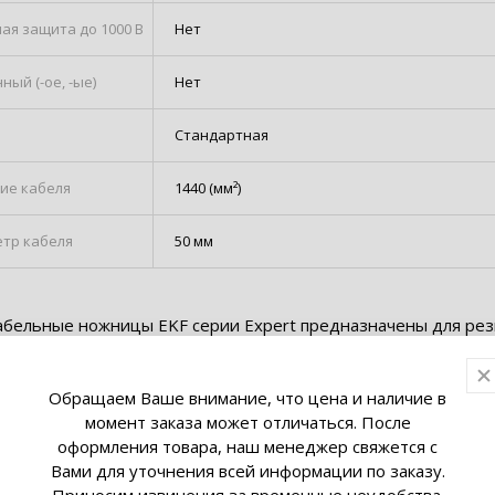
ая защита до 1000 В
Нет
ый (-ое, -ые)
Нет
Стандартная
ние кабеля
1440 (мм²)
етр кабеля
50 мм
абельные ножницы EKF серии Expert предназначены для рез
люминиевого одно-и многожильного кабеля со всеми видами
, провода типа А и АС, СИП, тросов, арматуры и цепей из
Обращаем Ваше внимание, что цена и наличие в
нных низколегированных сталей. Основное достоинство
момент заказа может отличаться. После
жниц заключается в том, что благодаря храповому механизм
оформления товара, наш менеджер свяжется с
ществлять резку кабелей большого диаметра (до 130мм) не
Вами для уточнения всей информации по заказу.
 значительных усилий и не используя при этом дополнитель
Приносим извинения за временные неудобства.