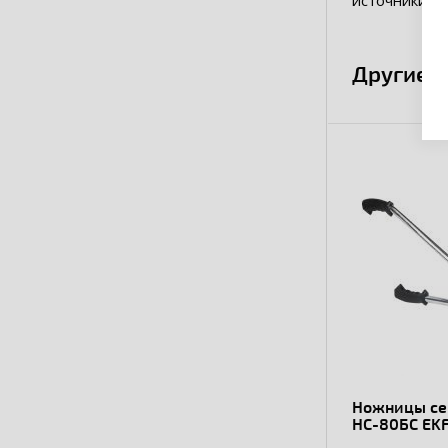
источники эн
Другие 
Ножницы се
НС-80БС EKF