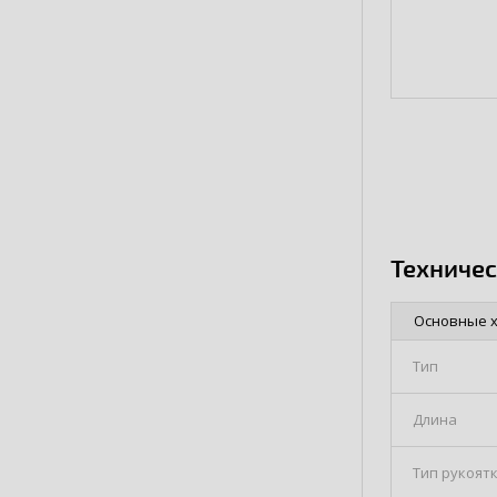
Техниче
Основные 
Тип
Длина
Тип рукоят