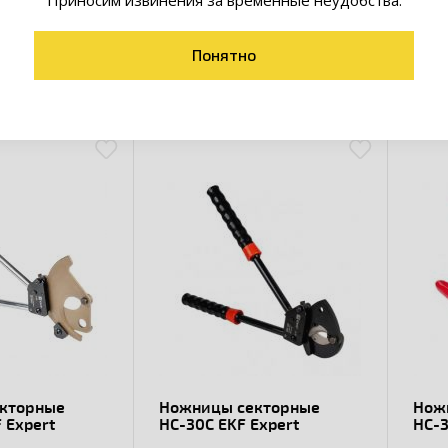
ергии.
Понятно
товары коллекции
кторные
Ножницы секторные
Нож
 Expert
НС-30С EKF Expert
НС-3