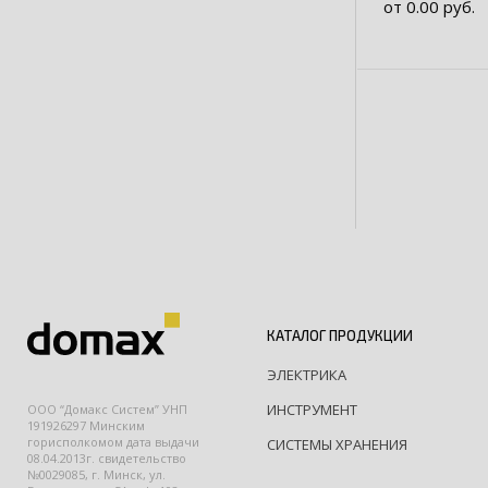
от 0.00 руб.
КАТАЛОГ ПРОДУКЦИИ
ЭЛЕКТРИКА
ИНСТРУМЕНТ
ООО “Домакс Систем” УНП
191926297 Минским
горисполкомом дата выдачи
СИСТЕМЫ ХРАНЕНИЯ
08.04.2013г. свидетельство
№0029085, г. Минск, ул.