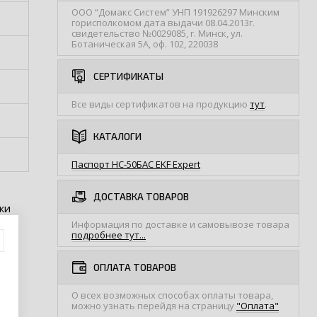
ООО “Домакс Систем” УНП 191926297 Минским
горисполкомом дата выдачи 08.04.2013г.
свидетельство №0029085, г. Минск, ул.
Ботаническая 5А, оф. 102, 220038
СЕРТИФИКАТЫ
Все виды сертификатов на продукцию
тут
.
КАТАЛОГИ
Паспорт НС-50БАС EKF Expert
ДОСТАВКА ТОВАРОВ
ки
Информация по доставке и самовывозе товара
подробнее тут...
ОПЛАТА ТОВАРОВ
у
О всех возможных способах оплаты товара,
ные
можно узнать перейдя на страницу
"Оплата"