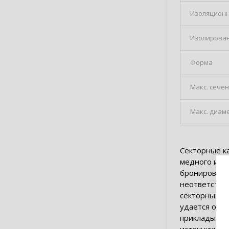
Изоляционн
Изолированн
Форма
Макс. сече
Макс. диам
Секторные к
медного и а
бронирования
неответстве
секторных но
удается осу
прикладывая