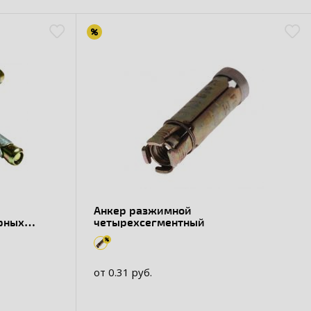
Анкер разжимной
рных
четырехсегментный
от 0.31 руб.