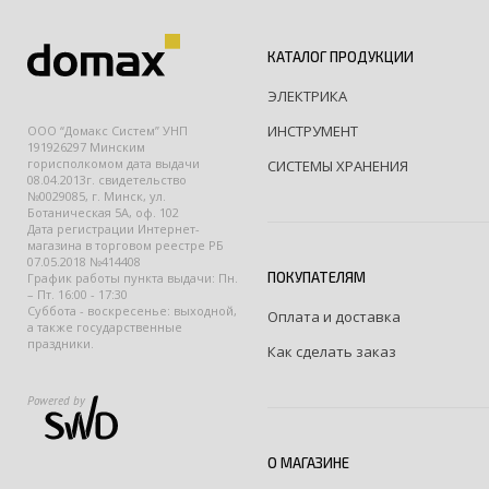
КАТАЛОГ ПРОДУКЦИИ
ЭЛЕКТРИКА
ИНСТРУМЕНТ
ООО “Домакс Систем” УНП
191926297 Минским
горисполкомом дата выдачи
СИСТЕМЫ ХРАНЕНИЯ
08.04.2013г. свидетельство
№0029085, г. Минск, ул.
Ботаническая 5А, оф. 102
Дата регистрации Интернет-
магазина в торговом реестре РБ
07.05.2018 №414408
ПОКУПАТЕЛЯМ
График работы пункта выдачи: Пн.
– Пт. 16:00 - 17:30
Суббота - воскресенье: выходной,
Оплата и доставка
а также государственные
праздники.
Как сделать заказ
Powered by
О МАГАЗИНЕ