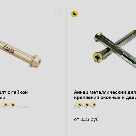
лт с гайкой
Анкер металлический для
ый
крепления оконныx и две
блоков
+ ещё
9
от 0.23 руб.