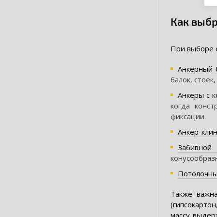
Как выбр
При выборе 
Анкерный 
балок, стоек,
Анкеры с 
когда конст
фиксации.
Анкер-кли
Забивной 
конусообразн
Потолочны
Также важна
(гипсокарто
массу выдер