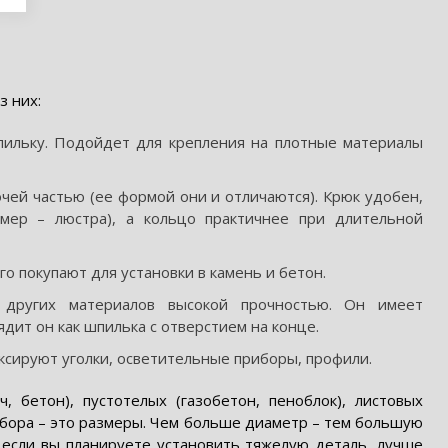
з них:
пильку. Подойдет для крепления на плотные материалы
очей частью (ее формой они и отличаются). Крюк удобен,
мер – люстра), а кольцо практичнее при длительной
о покупают для установки в камень и бетон.
других материалов высокой прочностью. Он имеет
ядит он как шпилька с отверстием на конце.
иксируют уголки, осветительные приборы, профили.
 бетон), пустотелых (газобетон, пеноблок), листовых
ыбора – это размеры. Чем больше диаметр – тем большую
 если вы планируете установить тяжелую деталь, лучше