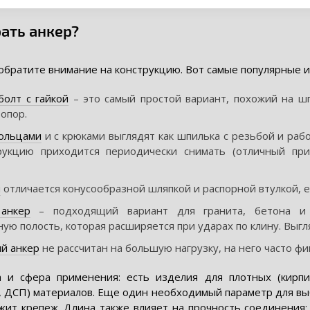
ать анкер?
обратите внимание на конструкцию. Вот самые популярные и
болт с гайкой
– это самый простой вариант, похожий на ш
 опор.
кольцами
и с крюками выглядят как шпилька с резьбой и раб
рукцию приходится периодически снимать (отличный при
н
отличается конусообразной шляпкой и распорной втулкой, ег
анкер
– подходящий вариант для гранита, бетона и 
ую полость, которая расширяется при ударах по клину. Выгл
й анкер
не рассчитан на большую нагрузку, на него часто ф
 и сфера применения: есть изделия для плотных (кирпич,
н, ДСП) материалов. Еще один необходимый параметр для в
жит крепеж. Длина также влияет на прочность соединения: