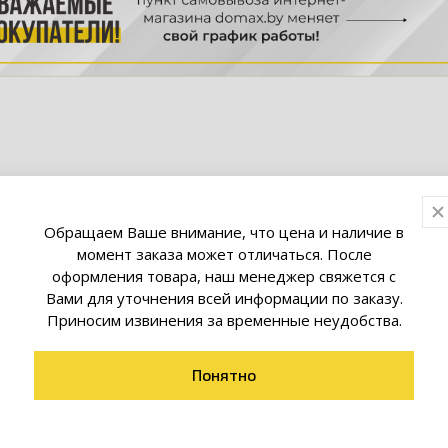
 в каталоге Domax.by
Обращаем Ваше внимание, что цена и наличие в
момент заказа может отличаться. После
оформления товара, наш менеджер свяжется с
Вами для уточнения всей информации по заказу.
 анкеры в Минске
Приносим извинения за временные неудобства.
заказать прочные и надежные анкеры – крепеж для фикса
Понятно
она, а также соединения и создания различных конструкц
я при установке и обеспечивает высокое качество креплени
ется самостоятельностью: он не только монтируется в мате