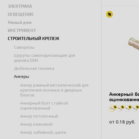
ЭЛЕКТРИКА
ОСВЕЩЕНИЕ
Умный дом
ИНСТРУМЕНТ
СТРОИТЕЛЬНЫЙ КРЕПЕЖ
Саморезы
Шурупы самонарезающие для
дерева DMX
Дюбельная техника
Анкеры
Анкер рамный металлический для
крепления оконныx и дверных
Анкерный бо
блоков
оцинкованн
Анкерный болт с гайкой
оцинкованный
Анкер потолочный
от 0.18 руб.
Анкер клиновой
Анкер забивной, цанги